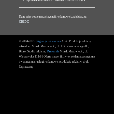
Dane rejestrowe naszej agencji reklamowej znajdziesz tu:
CEIDG
© 2004-2025 |
Agencja reklamowa
Arek. Produkcja reklamy
wizualnej: Mińsk Mazowiecki, ul. J. Kochanowskiego 8b,
Biuro: Studio reklamy,
Drukarnia
Mińsk Mazowiecki, ul.
Warszawska 111/8 | Oferta naszej firmy to: reklama zewnętrzna
i wewnętrzna, usługi reklamowe, produkcja reklamy, druk.
Zapraszamy