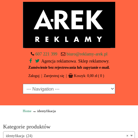
607 221 399
biuro@reklamy-arek.pl
Agencja reklamowa. Sklep reklamowy.
Zamówienie bez rejestrowania lub zapytanie e-mail.
Zaloguj
|
Zarejestruj się
|
Koszyk:
0,00
zł
( 0 )
Navigation
→
Home
identyfikacja
Kategorie produktów
identyfikacja (24)
×