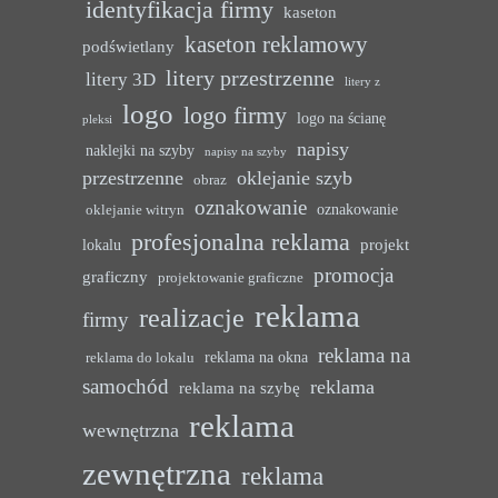
identyfikacja firmy
kaseton
kaseton reklamowy
podświetlany
litery przestrzenne
litery 3D
litery z
logo
logo firmy
logo na ścianę
pleksi
napisy
naklejki na szyby
napisy na szyby
przestrzenne
oklejanie szyb
obraz
oznakowanie
oznakowanie
oklejanie witryn
profesjonalna reklama
projekt
lokalu
promocja
graficzny
projektowanie graficzne
reklama
realizacje
firmy
reklama na
reklama na okna
reklama do lokalu
samochód
reklama
reklama na szybę
reklama
wewnętrzna
zewnętrzna
reklama