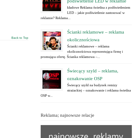
podświetlenie LED w reklamie
kładowe Reklama świetlna z podświetleniem
LED – jakie podświetlenie zastosować w
reklamie? Reklama...
Ścianki reklamowe – reklama
Back to Top
okolicznościowa
Ścianki reklamowe – reklama
okolicznościowa reprezentująca firmę i
promująca ofertę. Ścianka reklamowa –...
Świecący szyld – reklama,
oznakowanie OSP
Świecący szyld na budynek remizy
strażackiej – oznakowanie i reklama świetlna
OSP w...
Reklama; najnowsze relacje