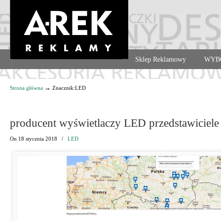
Agencja reklamowa. Reklama – usługi, druk
Sklep Reklamowy
WYB
Navigation
→
Strona główna
Znacznik:LED
producent wyświetlaczy LED przedstawiciele
On
18 stycznia 2018
/
LED