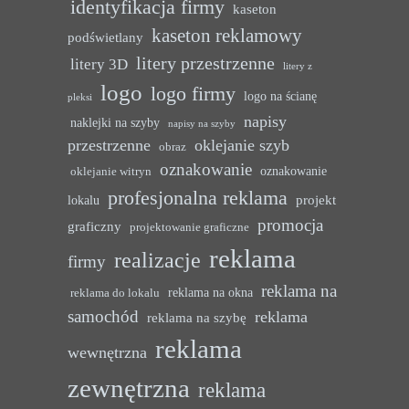
identyfikacja firmy
kaseton
kaseton reklamowy
podświetlany
litery przestrzenne
litery 3D
litery z
logo
logo firmy
logo na ścianę
pleksi
napisy
naklejki na szyby
napisy na szyby
przestrzenne
oklejanie szyb
obraz
oznakowanie
oznakowanie
oklejanie witryn
profesjonalna reklama
projekt
lokalu
promocja
graficzny
projektowanie graficzne
reklama
realizacje
firmy
reklama na
reklama na okna
reklama do lokalu
samochód
reklama
reklama na szybę
reklama
wewnętrzna
zewnętrzna
reklama