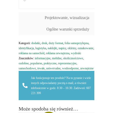
Projektowanie, wizualizacja
Ogólne warunki sprzedaży
Kategorii:
dodatki
,
druk
,
duży format
,
folia samoprzylepna
,
identyfikacja
,
logistyka
,
naklejki
,
napisy
,
okleiny
,
oznakowanie
,
reklama na samochód
,
reklama zewnętrzna
,
wydruki
Znaczników:
informacyjne
,
mobilne
,
okolicznościowe
,
ozdobne
,
popularne
,
praktyczne
,
reprezentacyjne
,
samochodowe
,
trwałe
,
uniwersalne
,
wodoodporne
,
zewnętrzne
Jak funkcjonuje ten produkt? Na to pytanie i wiele
innych odpowiadamy pocztą e-mail, a również
telefonicznie w godz. 8:30 – 16:30. Zadzwoń: 607
221 399
Może spodoba się również…