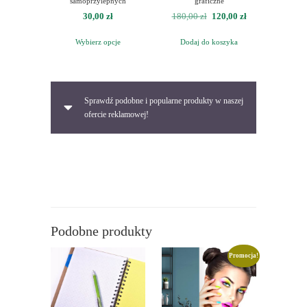
samoprzylepnych
graficzne
Pierwotna
Aktualna
30,00
zł
180,00
zł
120,00
zł
cena
cena
Wybierz opcje
Dodaj do koszyka
wynosiła:
wynosi:
180,00 zł.
120,00 zł.
Sprawdź podobne i popularne produkty w naszej
ofercie reklamowej!
Podobne produkty
Promocja!