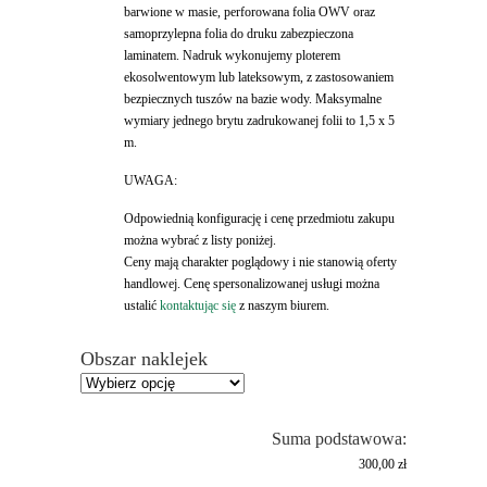
barwione w masie, perforowana folia OWV oraz
samoprzylepna folia do druku zabezpieczona
laminatem. Nadruk wykonujemy ploterem
ekosolwentowym lub lateksowym, z zastosowaniem
bezpiecznych tuszów na bazie wody. Maksymalne
wymiary jednego brytu zadrukowanej folii to 1,5 x 5
m.
UWAGA:
Odpowiednią konfigurację i cenę przedmiotu zakupu
można wybrać z listy poniżej.
Ceny mają charakter poglądowy i nie stanowią oferty
handlowej. Cenę spersonalizowanej usługi można
ustalić
kontaktując się
z naszym biurem.
Obszar naklejek
Suma podstawowa:
300,00 zł