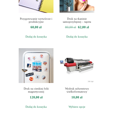
Przygotowanie wytwórcze i
Druk na tkaninie
produkcyjne
samoprzylepnej – tapeta
Pierwotna
Aktualna
60,00
zł
80,00
zł
62,00
zł
cena
cena
Dodaj do koszyka
Dodaj do koszyka
wynosiła:
wynosi:
80,00 zł.
62,00 zł.
Druk na cienkiej folii
Wydruk solwentowy
magnetycznej
wielkoformatowy
120,00
zł
10,00
zł
Dodaj do koszyka
Wybierz opcje