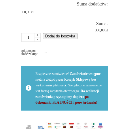
Suma dodatków:
+
0,00 zł
Suma:
300,00 zł
+
ilość
Dodaj do koszyka
-
Reklama
-
minimalna
naklejki
ilość zakupu
na
samochód
osobowy
Bezpieczne zamówienie!
Zamówienie wstępne
średni
można złożyć przez Koszyk Sklepowy bez
-
wykonania płatności
. Nieopłacone zamówienie
segment
jest formą zapytania ofertowego.
Do realizacji
C
zamówienia przystąpimy dopiero
po
dokonaniu PŁATNOŚCI i potwierdzeniu!