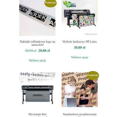
Promocja!
Naklejki odblaskowe logo na
Wydruk lateksowy HP Latex
samochód
30,00
zł
Pierwotna
Aktualna
50,00
zł
20,00
zł
cena
cena
Wybierz opcje
Wybierz opcje
wynosiła:
wynosi:
50,00 zł.
20,00 zł.
Promocja!
Wycinanie liter
Standardowe projektowanie