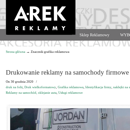
Agencja reklamowa. Reklama – usługi, druk
Sklep Reklamowy
WYB
Navigation
→
Strona główna
Znacznik:grafika reklamowa
Drukowanie reklamy na samochody firmowe –
On
30 grudnia 2020
/
druk na folii
,
Druk wielkoformatowy
,
Grafika reklamowa
,
Identyfikacja firmy
,
naklejki na
Reklamy na samochód, oklejanie auta
,
Usługi reklamowe