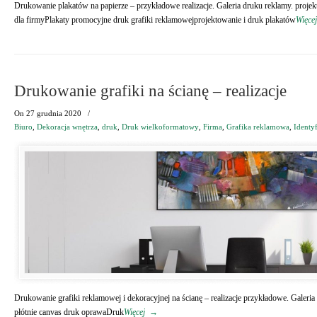
Drukowanie plakatów na papierze – przykładowe realizacje. Galeria druku reklamy. proj
dla firmyPlakaty promocyjne druk grafiki reklamowejprojektowanie i druk plakatów
Więcej
Drukowanie grafiki na ścianę – realizacje
On
27 grudnia 2020
/
Biuro
,
Dekoracja wnętrza
,
druk
,
Druk wielkoformatowy
,
Firma
,
Grafika reklamowa
,
Identy
Drukowanie grafiki reklamowej i dekoracyjnej na ścianę – realizacje przykładowe. Galeri
płótnie canvas druk oprawaDruk
Więcej
→