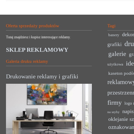
Oferta sprzedaży produktów
Tagi
dekor
banery
Tutaj znajdziesz i kupisz interesujące reklamy.
dr
grafiki
SKLEP REKLAMOWY
galerie
gr
Galeria druku reklamy
ide
użytkowa
kaseton podś
Drukowanie reklamy i grafiki
reklamow
przestrzen
firmy
logo 
napis
na szyby
oklejanie s
oznakowan