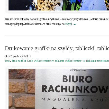
Drukowanie reklamy na folii, grafika użytkowa – realizacje przykładowe. Galeria druku r
samoprzylepnejGrafika reklamowa druk reklamy na
Więcej
→
Drukowanie grafiki na szyldy, tabliczki, tabli
On
27 grudnia 2020
/
druk
,
druk na folii
,
Druk wielkoformatowy
,
reklama wielkoformatowa
,
Reklama zewnętrzn