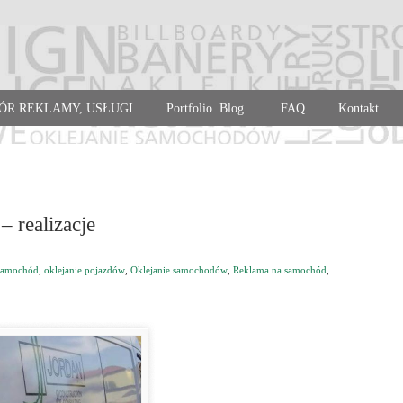
ÓR REKLAMY, USŁUGI
Portfolio. Blog.
FAQ
Kontakt
 realizacje
 samochód
,
oklejanie pojazdów
,
Oklejanie samochodów
,
Reklama na samochód
,