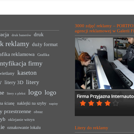
3000 zdjęć reklamy – PORTFO
agencji reklamowej w Galerii F
acja
druk
druk banerów
uk reklamy
duży format
afika reklamowa
Grafika
ntyfikacja firmy
kaseton
wietlany
y
litery
litery 3D
logo
logo
ne
litery z pleksi
na ścianę
naklejki na szyby
napisy
y przestrzenne
obraz
zyb
oklejanie witryn
ie
oznakowanie lokalu
Litery do reklamy