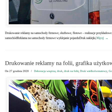
Drukowanie reklamy na samochody firmowe, służbowe, flotowe – realizacje przykładowe.
samochódReklama na samochody firmowe wyklejanie pojazduDruk naklejki,
Więcej
→
Drukowanie reklamy na folii, grafika użytkow
On
27 grudnia 2020
/
Dekoracja wnętrza
,
druk
,
druk na folii
,
Druk wielkoformatowy
,
Gr