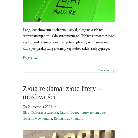
Logo, oznakowanie i reklama – szyld, elegancka tablica
reprezentacyjna ze szkła syntetycznego. Tablice firmowe z logo,
szyldy wykonane z przezroczystego pleksiglasu – materiału,
który jest praktyczną alternatywą wobec szkła tradycyjnego.
Więcej
→
Back to Top
Złota reklama, złote litery –
możliwości
On
24 stycznia 2021
/
Blog
,
Dekoracja wnętrza
,
Litery
,
Logo
,
napisy reklamowe
,
reklama wewnętrzna
,
Reklama zewnętrzna