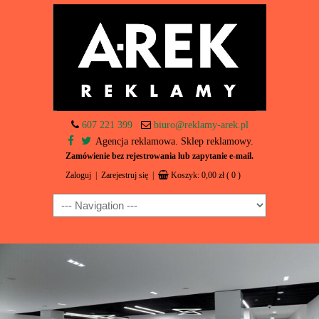
607 221 399
biuro@reklamy-arek.pl
Agencja reklamowa. Sklep reklamowy.
Zamówienie bez rejestrowania lub zapytanie e-mail.
Zaloguj
|
Zarejestruj się
|
Koszyk:
0,00
zł
( 0 )
Navigation