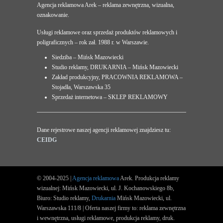
Agencja reklamowa Arek – reklama zewnętrzna, wizualna,
oznakowanie.
Usługi reklamowe oraz sprzedaż produktów reklamowych i
poligraficznych – rok zał. 1988 r. w Warszawie.
Siedziba – Mińsk Mazowiecki
Studio reklamy, DRUKARNIA – Mińsk Mazowiecki
Zakład produkcyjny, PRACOWNIA REKLAMOWA –
Stojadła, Warszawska 35
Sprzedaż internetowa – SKLEP REKLAMOWY
Dane rejestrowe naszej agencji reklamowej znajdziesz tu:
CEIDG
© 2004-2025 |
Agencja reklamowa
Arek. Produkcja reklamy
wizualnej: Mińsk Mazowiecki, ul. J. Kochanowskiego 8b,
Biuro: Studio reklamy,
Drukarnia
Mińsk Mazowiecki, ul.
Warszawska 111/8 | Oferta naszej firmy to: reklama zewnętrzna
i wewnętrzna, usługi reklamowe, produkcja reklamy, druk.