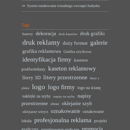
System oznakowania wizualnego wewnątrz budynku
Tagi
dekoracja
druk grafiki
banery
druk banerów
druk reklamy
galerie
duży format
grafika reklamowa
Grafika użytkowa
identyfikacja firmy
kaseton
kaseton reklamowy
podświetlany
litery przestrzenne
litery 3D
litery z
logo
logo firmy
logo na ścianę
pleksi
napisy
naklejki na szyby
napisy na szyby
przestrzenne
oklejanie szyb
obraz
oznakowanie
oznakowanie
oklejanie witryn
profesjonalna reklama
projekt
lokalu
promocja
graficzny
projektowanie graficzne