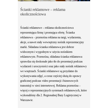
Ścianki reklamowe – reklama
okolicznościowa
Ścianki reklamowe – reklama okolicznościowa
reprezentująca firmę i promująca ofertę. Ścianka
reklamowa – przenośna reklama na targi, wydarzenia,
akcje, a nawet stały wewnętrzny nośnik reprezentacyjny
marki. Składana ścianka reklamowa jest dobrze
widocznym i wygodnym w użyciu nośnikiem
reklamowym. Przenośna, składana ścianka reklamowa
sprawdza się doskonale jako tło do prezentacji podczas
wydarzeń i uroczystości oraz jako stały nośnik reklamowy
we wnętrzach. Ścianki reklamowe są przydatne do
wykonywania zdjęć, a coraz częściej służą do oprawy
graficznej podczas video prezentacji i biznesowych
transmisji w sieci internetowej. Reklama przenośna –
więcej o reprezentacyjnych systemach reklamowych, które
wykonaliśmy dla 2. Regionalnej Bazy Logistycznej w
Warszawie.