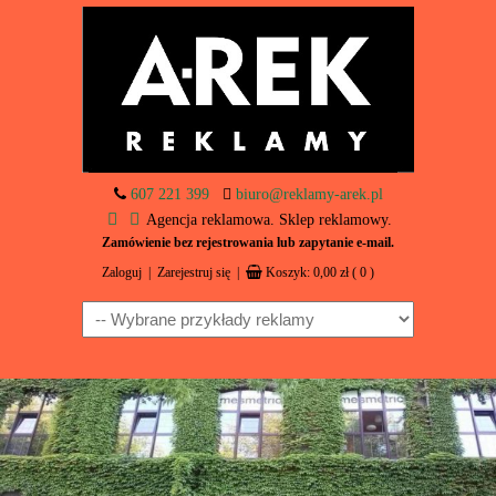
607 221 399
biuro@reklamy-arek.pl
Agencja reklamowa. Sklep reklamowy.
Zamówienie bez rejestrowania lub zapytanie e-mail.
Zaloguj
|
Zarejestruj się
|
Koszyk:
0,00
zł
( 0 )
Navigation