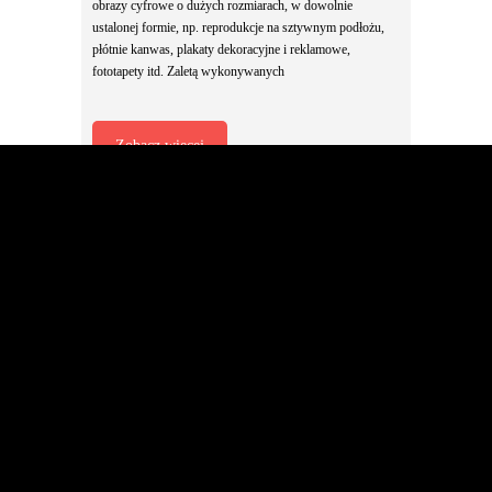
obrazy cyfrowe o dużych rozmiarach, w dowolnie
ustalonej formie, np. reprodukcje na sztywnym podłożu,
płótnie kanwas, plakaty dekoracyjne i reklamowe,
fototapety itd. Zaletą wykonywanych
Zobacz więcej
Duży obraz na płótnie – druk obrazu na
wymiar