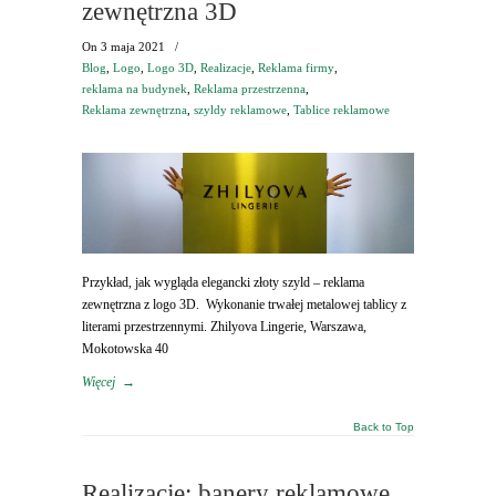
zewnętrzna 3D
On
3 maja 2021
/
Blog
,
Logo
,
Logo 3D
,
Realizacje
,
Reklama firmy
,
reklama na budynek
,
Reklama przestrzenna
,
Reklama zewnętrzna
,
szyldy reklamowe
,
Tablice reklamowe
Przykład, jak wygląda elegancki złoty szyld – reklama
zewnętrzna z logo 3D. Wykonanie trwałej metalowej tablicy z
literami przestrzennymi. Zhilyova Lingerie, Warszawa,
Mokotowska 40
Więcej
→
Back to Top
Realizacje: banery reklamowe,