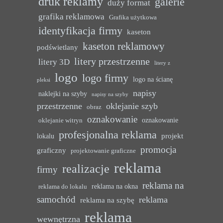
druk reklamy
galerie
duży format
grafika reklamowa
Grafika użytkowa
identyfikacja firmy
kaseton
kaseton reklamowy
podświetlany
litery przestrzenne
litery 3D
litery z
logo
logo firmy
logo na ścianę
pleksi
napisy
naklejki na szyby
napisy na szyby
przestrzenne
oklejanie szyb
obraz
oznakowanie
oznakowanie
oklejanie witryn
profesjonalna reklama
projekt
lokalu
promocja
graficzny
projektowanie graficzne
reklama
realizacje
firmy
reklama na
reklama na okna
reklama do lokalu
samochód
reklama
reklama na szybę
reklama
wewnętrzna