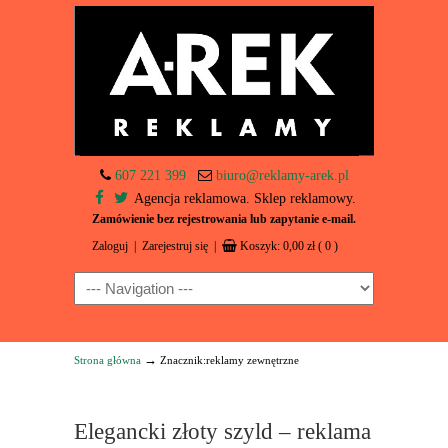
607 221 399
biuro@reklamy-arek.pl
Agencja reklamowa. Sklep reklamowy.
Zamówienie bez rejestrowania lub zapytanie e-mail.
Zaloguj
|
Zarejestruj się
|
Koszyk:
0,00
zł
( 0 )
Navigation
→
Strona główna
Znacznik:reklamy zewnętrzne
Elegancki złoty szyld – reklama