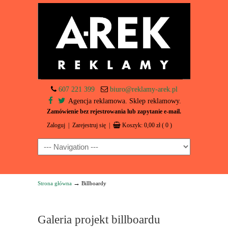
607 221 399
biuro@reklamy-arek.pl
Agencja reklamowa. Sklep reklamowy.
Zamówienie bez rejestrowania lub zapytanie e-mail.
Zaloguj
|
Zarejestruj się
|
Koszyk:
0,00
zł
( 0 )
Navigation
→
Strona główna
Billboardy
Galeria projekt billboardu