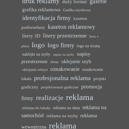
druk reklamy
galerie
duży format
grafika reklamowa
Grafika użytkowa
identyfikacja firmy
kaseton
kaseton reklamowy
podświetlany
litery przestrzenne
litery 3D
litery z
logo
logo firmy
logo na ścianę
pleksi
napisy
naklejki na szyby
napisy na szyby
przestrzenne
oklejanie szyb
obraz
oznakowanie
oznakowanie
oklejanie witryn
profesjonalna reklama
projekt
lokalu
promocja
graficzny
projektowanie graficzne
reklama
realizacje
firmy
reklama na
reklama na okna
reklama do lokalu
samochód
reklama
reklama na szybę
reklama
wewnętrzna