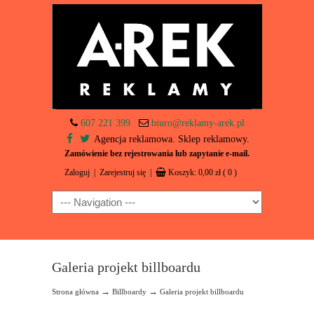
607 221 399
biuro@reklamy-arek.pl
Agencja reklamowa. Sklep reklamowy.
Zamówienie bez rejestrowania lub zapytanie e-mail.
Zaloguj
|
Zarejestruj się
|
Koszyk:
0,00
zł
( 0 )
Navigation
Galeria projekt billboardu
→
→
Strona główna
Billboardy
Galeria projekt billboardu