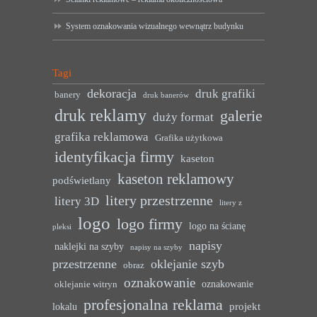
System oznakowania wizualnego wewnątrz budynku
Tagi
dekoracja
druk grafiki
banery
druk banerów
druk reklamy
galerie
duży format
grafika reklamowa
Grafika użytkowa
identyfikacja firmy
kaseton
kaseton reklamowy
podświetlany
litery przestrzenne
litery 3D
litery z
logo
logo firmy
logo na ścianę
pleksi
napisy
naklejki na szyby
napisy na szyby
przestrzenne
oklejanie szyb
obraz
oznakowanie
oznakowanie
oklejanie witryn
profesjonalna reklama
projekt
lokalu