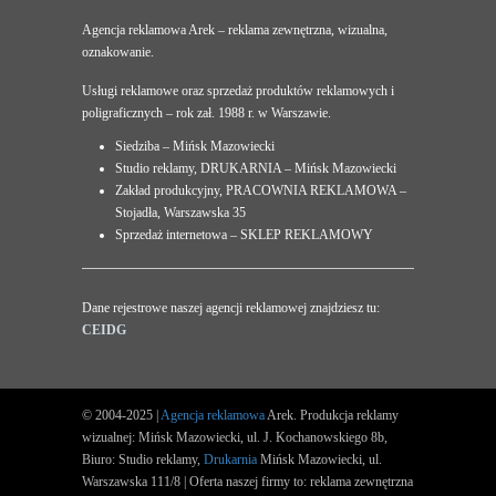
Agencja reklamowa Arek – reklama zewnętrzna, wizualna,
oznakowanie.
Usługi reklamowe oraz sprzedaż produktów reklamowych i
poligraficznych – rok zał. 1988 r. w Warszawie.
Siedziba – Mińsk Mazowiecki
Studio reklamy, DRUKARNIA – Mińsk Mazowiecki
Zakład produkcyjny, PRACOWNIA REKLAMOWA –
Stojadła, Warszawska 35
Sprzedaż internetowa – SKLEP REKLAMOWY
Dane rejestrowe naszej agencji reklamowej znajdziesz tu:
CEIDG
© 2004-2025 |
Agencja reklamowa
Arek. Produkcja reklamy
wizualnej: Mińsk Mazowiecki, ul. J. Kochanowskiego 8b,
Biuro: Studio reklamy,
Drukarnia
Mińsk Mazowiecki, ul.
Warszawska 111/8 | Oferta naszej firmy to: reklama zewnętrzna