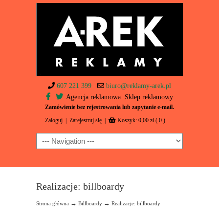
607 221 399
biuro@reklamy-arek.pl
Agencja reklamowa. Sklep reklamowy.
Zamówienie bez rejestrowania lub zapytanie e-mail.
Zaloguj
|
Zarejestruj się
|
Koszyk:
0,00
zł
( 0 )
Navigation
Realizacje: billboardy
→
→
Strona główna
Billboardy
Realizacje: billboardy