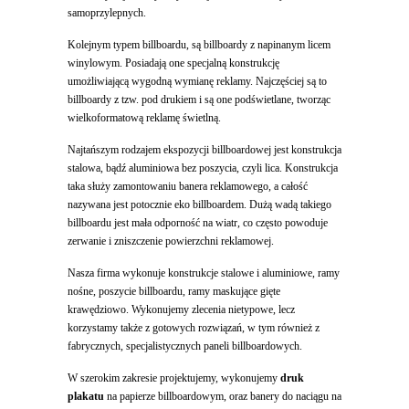
samoprzylepnych.
Kolejnym typem billboardu, są billboardy z napinanym licem
winylowym. Posiadają one specjalną konstrukcję
umożliwiającą wygodną wymianę reklamy. Najczęściej są to
billboardy z tzw. pod drukiem i są one podświetlane, tworząc
wielkoformatową reklamę świetlną.
Najtańszym rodzajem ekspozycji billboardowej jest konstrukcja
stalowa, bądź aluminiowa bez poszycia, czyli lica. Konstrukcja
taka służy zamontowaniu banera reklamowego, a całość
nazywana jest potocznie eko billboardem. Dużą wadą takiego
billboardu jest mała odporność na wiatr, co często powoduje
zerwanie i zniszczenie powierzchni reklamowej.
Nasza firma wykonuje konstrukcje stalowe i aluminiowe, ramy
nośne, poszycie billboardu, ramy maskujące gięte
krawędziowo. Wykonujemy zlecenia nietypowe, lecz
korzystamy także z gotowych rozwiązań, w tym również z
fabrycznych, specjalistycznych paneli billboardowych.
W szerokim zakresie projektujemy, wykonujemy
druk
plakatu
na papierze billboardowym, oraz banery do naciągu na