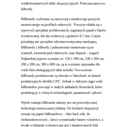
wielkoformatowych tablic ekspozycyjnych. Potoczna nazwa to:
bilbordy.
Billboardy wykonane są zazwyczaj z metalowego poszycia
montowanego na profilach stalowych. Poszycie składa się z
typowych specjalnie profilowanych, zaginanych paneli z blachy
ocynkowanej, lub alu-cynkowej o grubości 0,7 mm. Często
posiadają one specjalnie zdystansowaną ramę maskującą.
Billboardy ( bilbordy ) jednostronne montowane są na
ścianach, konstrukcjach stalowych, oraz słupach – nogach.
Najbardziej typowe wymiary to: 120 x 180 cm, 238 x 504 cm,
200 x 300 cm, 300 x 600 cm, są to wymiary optymalne dla
wielu firm obsługujących takie nośniki. Nowoczesne
billboardy produkowane są obecnie w fabrykach, na liniach
produkcyjnych obróbki CNC. Jednak w dalszym ciągu wiele
billboardów powstaje w małych zakładach ślusarskich, które
produkują je w różnych technologiach, parametrach i jakości.
Wybór rodzaju billboardu zależny jest od przewidywanej
technologii umieszczanej reklamy. Do krótkich ekspozycji
stosuje się papier billboardowy – blue back side, do
średniookresowych – łatwo wymienialne banery winylowe, a
trwałe wyklejenie wykonywane jest z laminowanych folii