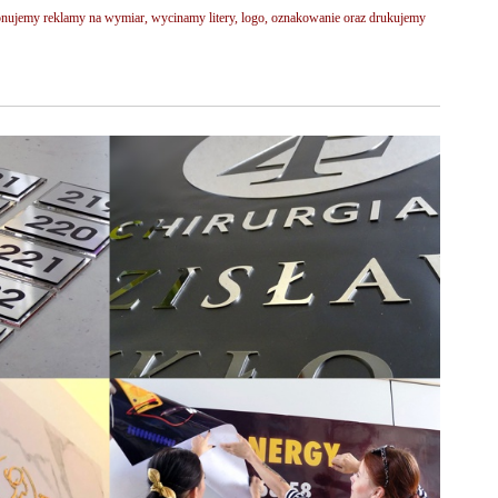
onujemy reklamy na wymiar, wycinamy litery, logo, oznakowanie oraz drukujemy