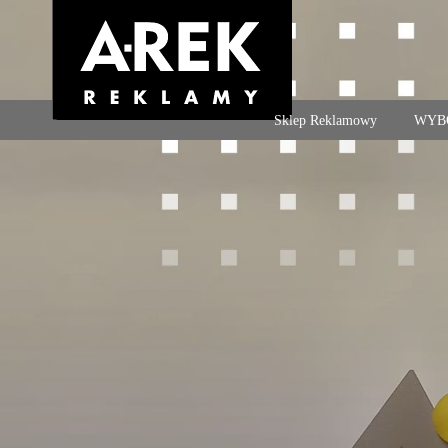
Agencja reklamowa. Reklama – usługi, druk
Sklep Reklamowy
WYB
Navigation