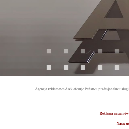
Agencja reklamowa Arek oferuje Państwu profesjonalne usługi 
Reklama na zamówien
Nasze us