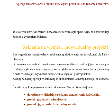
Agencja reklamowa Arek oferuje duży wybór produktów do reklamy i prezentowa
Wieloletnie doświadczenie i nowoczesne technologie sprawiają, że nasze usłu
zgodne z życzeniem Klienta.
Reklama na wymiar, indywidualny projekt!
Bez względu na rodzaj reklamy, zdobienia, grafiki, wiemy jak je wykonać dla Państ
niedrogie.
Gruntowna wiedza branżowa i wszechstronna możliwość realizacji jest podstawą na
Reklamy wykonane u nas są estetyczne, czytelne oraz dopasowane do indywidualn
Każda reklama jest wykonana odpowiednio szybko i profesjonalnie.
Zakupy w naszej agencji reklamowej są ekonomiczne, a mamy nadzieję, że usatysfa
Świadczymy kompleksowe usługi reklamowe. Nasza oferta obejmuje:
doradztwo w dziedzinie reklamy, oznakowania i zdobienia,
projekt graficzny i wizualizacje,
produkcję, sprzedaż i niezbędny serwis.