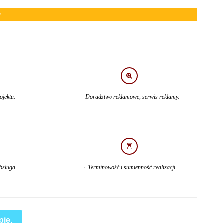
r
ojektu.
· Doradztwo reklamowe, serwis reklamy.
bsługa.
· Terminowość i sumienność realizacji.
pie.