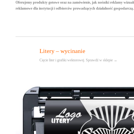
Oferujemy produkty gotowe oraz na zamówienie, jak nośniki reklamy wizualn
reklamowe dla instytucji i odbiorców prowadzących działalność gospodarczą.
Litery – wycinanie
Cięcie liter i grafiki wektorowej. Sprawdź w sklepie →