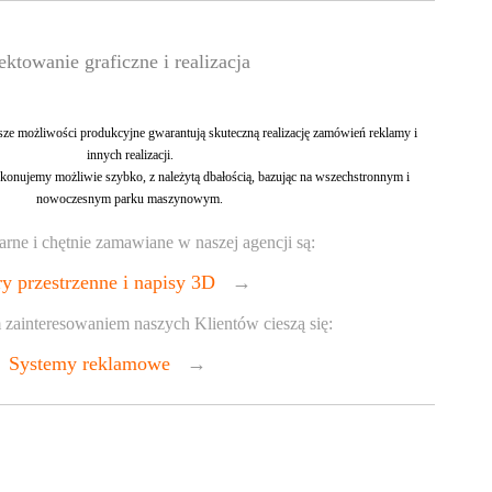
ektowanie graficzne i realizacja
sze możliwości produkcyjne gwarantują skuteczną realizację zamówień reklamy i
innych realizacji.
onujemy możliwie szybko, z należytą dbałością, bazując na wszechstronnym i
nowoczesnym parku maszynowym.
arne i chętnie zamawiane w naszej agencji są:
ry przestrzenne i napisy 3D
→
zainteresowaniem naszych Klientów cieszą się:
Systemy reklamowe
→