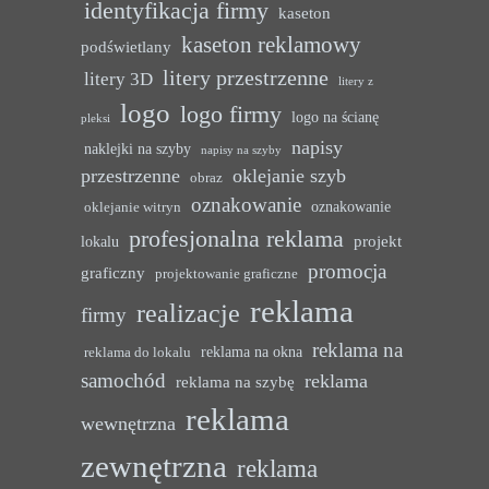
identyfikacja firmy
kaseton
kaseton reklamowy
podświetlany
litery przestrzenne
litery 3D
litery z
logo
logo firmy
logo na ścianę
pleksi
napisy
naklejki na szyby
napisy na szyby
przestrzenne
oklejanie szyb
obraz
oznakowanie
oznakowanie
oklejanie witryn
profesjonalna reklama
projekt
lokalu
promocja
graficzny
projektowanie graficzne
reklama
realizacje
firmy
reklama na
reklama na okna
reklama do lokalu
samochód
reklama
reklama na szybę
reklama
wewnętrzna
zewnętrzna
reklama