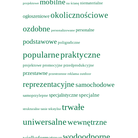
mobilne
niematerialne
projektowe
na ścianę
okolicznościowe
ogłoszeniowe
ozdobne
personalne
personalizowane
podstawowe
poligraficzne
popularne
praktyczne
projektowe
promocyjne
przedprodukcyjne
przestawne
przestrzenne
reklama outdoor
reprezentacyjne
samochodowe
specjalne
specjalistyczne
samoprzylepne
trwałe
strukturalne
tanie
tekstylne
uniwersalne
wewnętrzne
wodoodporne
wielkoformatowe