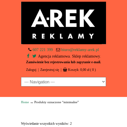
607 221 399
biuro@reklamy-arek.pl
Agencja reklamowa. Sklep reklamowy.
Zamówienie bez rejestrowania lub zapytanie e-mail.
Zaloguj
|
Zarejestruj się
|
Koszyk:
0,00
zł
( 0 )
Navigation
→
Home
Produkty oznaczone “minimalne”
Wyświetlanie wszystkich wyników: 2