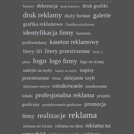
dekoracja
druk grafiki
banery
druk banerów
druk reklamy
galerie
duży format
grafika reklamowa
Grafika użytkowa
identyfikacja firmy
kaseton
kaseton reklamowy
podświetlany
litery przestrzenne
litery 3D
litery z
logo
logo firmy
logo na ścianę
pleksi
napisy
naklejki na szyby
napisy na szyby
przestrzenne
oklejanie szyb
obraz
oznakowanie
oznakowanie
oklejanie witryn
profesjonalna reklama
projekt
lokalu
promocja
graficzny
projektowanie graficzne
reklama
realizacje
firmy
reklama na
reklama na okna
reklama do lokalu
samochód
reklama