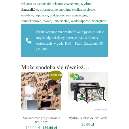
reklama na samochód
,
reklama zewnętrzna
,
wydruki
Znaczników:
informacyjne
,
mobilne
,
okolicznościowe
,
ozdobne
,
popularne
,
praktyczne
,
reprezentacyjne
,
samochodowe
,
trwałe
,
uniwersalne
,
wodoodporne
,
zewnętrzne
Jak funkcjonuje ten produkt? Na to pytanie i wiele
innych odpowiadamy pocztą e-mail, a również
telefonicznie w godz. 8:30 – 16:30. Zadzwoń: 607
221 399
Może spodoba się również…
Promocja!
Standardowe projektowanie
Wydruk lateksowy HP Latex
graficzne
30,00
zł
Pierwotna
Aktualna
180,00
zł
120,00
zł