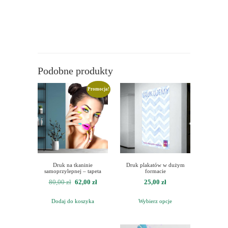
Podobne produkty
Promocja!
Druk na tkaninie
Druk plakatów w dużym
samoprzylepnej – tapeta
formacie
Pierwotna
Aktualna
80,00
zł
62,00
zł
25,00
zł
cena
cena
Dodaj do koszyka
Wybierz opcje
wynosiła:
wynosi:
80,00 zł.
62,00 zł.