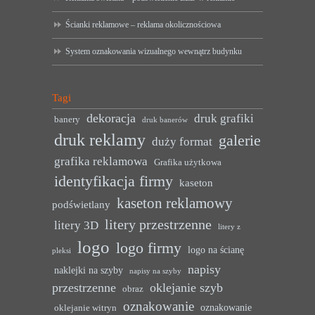
Ścianki reklamowe – reklama okolicznościowa
System oznakowania wizualnego wewnątrz budynku
Tagi
dekoracja
druk grafiki
banery
druk banerów
druk reklamy
galerie
duży format
grafika reklamowa
Grafika użytkowa
identyfikacja firmy
kaseton
kaseton reklamowy
podświetlany
litery przestrzenne
litery 3D
litery z
logo
logo firmy
logo na ścianę
pleksi
napisy
naklejki na szyby
napisy na szyby
przestrzenne
oklejanie szyb
obraz
oznakowanie
oznakowanie
oklejanie witryn