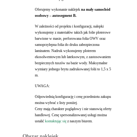
Oferujemy wykonanie naklejek
na mały samochód
osobowy – autosegment B.
W zależności od projektu i konfiguracji, nalepki
wykonujemy z materiałów takich jak folie ploterowe
barwione w masie, perforowana folia OWV oraz
samoprzylepna folia do druku zabezpieczona
laminatem. Nadruk wykonujemy ploterem
ekosolwentowym lub lateksowym, z zastosowaniem
bezpiecznych tuszów na bazie wody. Maksymalne
wymiary jednego brytu zadrukowanej folii to 1,5 x 5
m.
UWAGA:
Odpowiednią konfigurację i cenę przedmiotu zakupu
można wybrać z listy poniżej.
Ceny mają charakter poglądowy i nie stanowią oferty
handlowej. Cenę spersonalizowanej usługi można
ustalić
kontaktując się
z naszym biurem.
Obszar naklejek