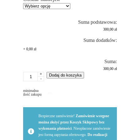
Suma podstawowa:
300,00 zł
Suma dodatków:
+
0,00 zł
Suma:
300,00 zł
+
ilość
Dodaj do koszyka
-
Reklama
-
minimalna
naklejki
ilość zakupu
na
samochód
osobowy
Bezpieczne zamówienie!
Zamówienie wstępne
mały
można złożyć przez Koszyk Sklepowy bez
-
wykonania płatności
. Nieopłacone zamówienie
segment
jest formą zapytania ofertowego.
Do realizacji
B