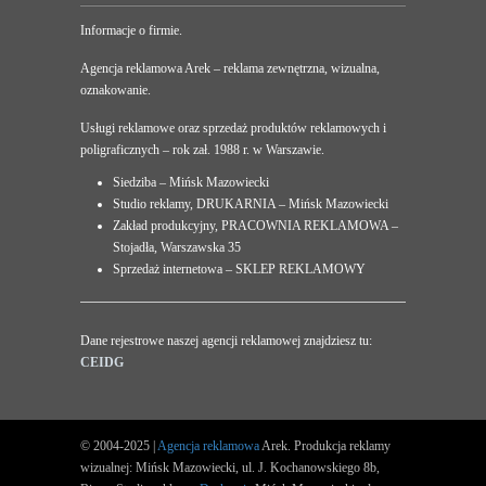
Informacje o firmie.
Agencja reklamowa Arek – reklama zewnętrzna, wizualna,
oznakowanie.
Usługi reklamowe oraz sprzedaż produktów reklamowych i
poligraficznych – rok zał. 1988 r. w Warszawie.
Siedziba – Mińsk Mazowiecki
Studio reklamy, DRUKARNIA – Mińsk Mazowiecki
Zakład produkcyjny, PRACOWNIA REKLAMOWA –
Stojadła, Warszawska 35
Sprzedaż internetowa – SKLEP REKLAMOWY
Dane rejestrowe naszej agencji reklamowej znajdziesz tu:
CEIDG
© 2004-2025 |
Agencja reklamowa
Arek. Produkcja reklamy
wizualnej: Mińsk Mazowiecki, ul. J. Kochanowskiego 8b,