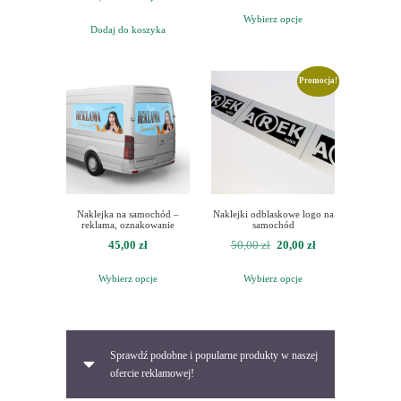
cena
cena
Wybierz opcje
Dodaj do koszyka
wynosiła:
wynosi:
180,00 zł.
120,00 zł.
Promocja!
Naklejka na samochód –
Naklejki odblaskowe logo na
reklama, oznakowanie
samochód
Pierwotna
Aktualna
45,00
zł
50,00
zł
20,00
zł
cena
cena
Wybierz opcje
Wybierz opcje
wynosiła:
wynosi:
50,00 zł.
20,00 zł.
Sprawdź podobne i popularne produkty w naszej
ofercie reklamowej!