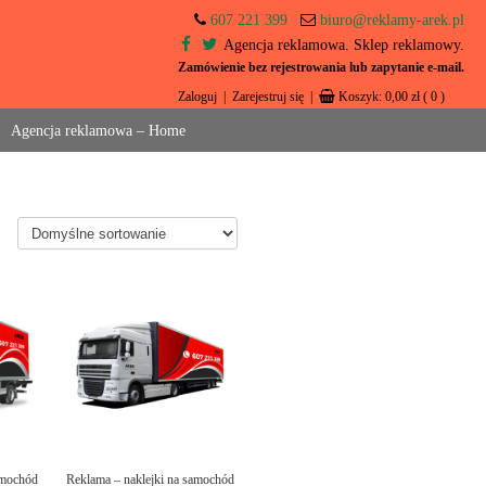
607 221 399
biuro@reklamy-arek.pl
Agencja reklamowa. Sklep reklamowy.
Zamówienie bez rejestrowania lub zapytanie e-mail.
Zaloguj
|
Zarejestruj się
|
Koszyk:
0,00
zł
( 0 )
Agencja reklamowa – Home
amochód
Reklama – naklejki na samochód