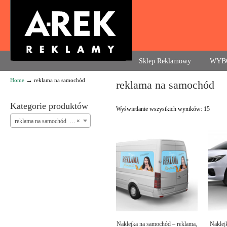
Agencja reklamowa. Reklama – usługi, druk
Sklep Reklamowy
WYB
→
Home
reklama na samochód
reklama na samochód
Navigation
Kategorie produktów
Wyświetlanie wszystkich wyników: 15
reklama na samochód (15)
×
Naklejka na samochód – reklama,
Naklej