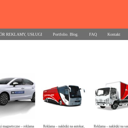
ÓR REKLAMY, USŁUGI
Portfolio. Blog.
FAQ
Kontakt
ki magnetyczne – reklama
Reklama – naklejki na autokar,
Reklama – naklejki na s