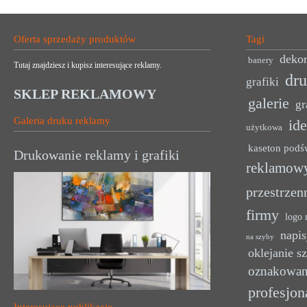
Oferta sprzedaży produktów
Tagi
dekor
banery
Tutaj znajdziesz i kupisz interesujące reklamy.
dr
grafiki
SKLEP REKLAMOWY
galerie
gr
Galeria druku reklamy
ide
użytkowa
kaseton podś
Drukowanie reklamy i grafiki
reklamow
przestrzen
firmy
logo 
napis
na szyby
oklejanie s
oznakowan
profesjon
Interesujące publikacje