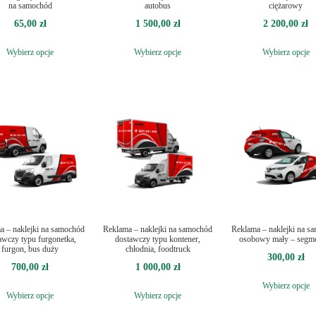
na samochód
autobus
ciężarowy
65,00
zł
1 500,00
zł
2 200,00
zł
Wybierz opcje
Wybierz opcje
Wybierz opcje
a – naklejki na samochód
Reklama – naklejki na samochód
Reklama – naklejki na s
awczy typu furgonetka,
dostawczy typu kontener,
osobowy mały – segm
furgon, bus duży
chłodnia, foodtruck
300,00
zł
700,00
zł
1 000,00
zł
Wybierz opcje
Wybierz opcje
Wybierz opcje