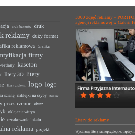
3000 zdjęć reklamy – PORTFO
agencji reklamowej w Galerii F
acja
druk
druk banerów
uk reklamy
duży format
afika reklamowa
Grafika
ntyfikacja firmy
kaseton
wietlany
y
litery
litery 3D
logo
logo
ne
litery z pleksi
na ścianę
naklejki na szyby
napisy
y przestrzenne
obraz
zyb
oklejanie witryn
ie
oznakowanie lokalu
Litery do reklamy
alna reklama
projekt
Wycinamy litery samoprzylepne, napisy, n