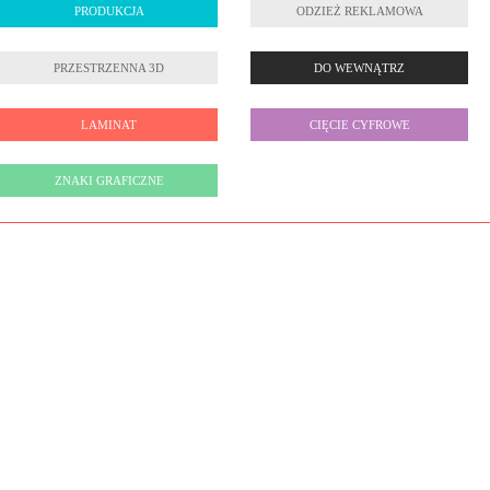
PRODUKCJA
ODZIEŻ REKLAMOWA
PRZESTRZENNA 3D
DO WEWNĄTRZ
LAMINAT
CIĘCIE CYFROWE
ZNAKI GRAFICZNE