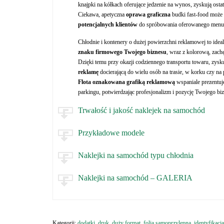
knajpki na kółkach oferujące jedzenie na wynos, zyskują ost
Ciekawa, apetyczna
oprawa graficzna
budki fast-food może
potencjalnych klientów
do spróbowania oferowanego menu
Chłodnie i kontenery o dużej powierzchni reklamowej to idea
znaku firmowego Twojego biznesu
, wraz z kolorową, zach
Dzięki temu przy okazji codziennego transportu towaru, zys
reklamę
docierającą do wielu osób na trasie, w korku czy na 
Flota oznakowana grafiką reklamową
wspaniale prezentuj
parkingu, potwierdzając profesjonalizm i pozycję Twojego bi
Trwałość i jakość naklejek na samochód
Przykładowe modele
Naklejki na samochód typu chłodnia
Naklejki na samochód – GALERIA
Kategorii:
dodatki
,
druk
,
duży format
,
folia samoprzylepna
,
identyfikacja