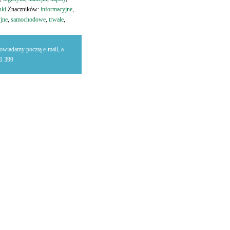
uki
Znaczników:
informacyjne
,
jne
,
samochodowe
,
trwałe
,
powiadamy pocztą e-mail, a
21 399