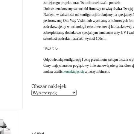
istniejącego projektu oraz Twoich oczekiwań i potrzeb.
Dobrze oznakowany samochód firmowy to
wizytówka Twojej
Naklejki w zależności od konfiguracji drukujemy na specjalnej
perforowanej One Way Vision lub wycinamy z kolorowych folii
zadrukowujemy w technologii ekosolwentowej lub lateksowej, 
zabezpieczamy dodatkowo specjalnym laminatem anty UV i za
szerokość zadruku materiału wynosi 150cm.
UWAGA:
Odpowiednią konfigurację i cenę przedmiotu zakupu można wybra
Ceny mają charakter poglądowy i nie stanowią oferty handlowej
można ustalić
kontaktując się
z naszym biurem.
Obszar naklejek