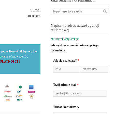
Jaka reklama? O reklamach.
Suma:
1000,00 zł
Napisz na adres naszej agencji
reklamowej
biuro@reklamy-arek.pl
lub wyślij wiadomość, używając tego
formularza:
 przez Koszyk Sklepowy bez
apytania ofertowego.
Do
Jak się nazywasz?
*
u PŁATNOŚCI i
Twój adres e-mail
*
Telefon kontaktowy