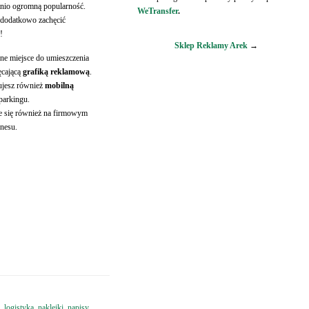
atnio ogromną popularność.
WeTransfer
.
 dodatkowo zachęcić
!
Sklep Reklamy Arek
→
lne miejsce do umieszczenia
ęcającą
grafiką reklamową
.
kujesz również
mobilną
parkingu.
e się również na firmowym
znesu.
,
logistyka
,
naklejki
,
napisy
,