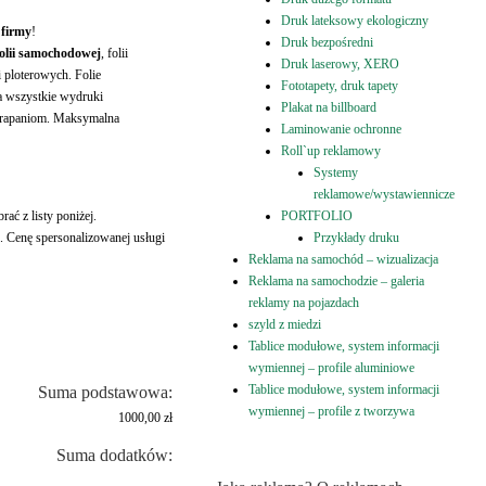
Druk lateksowy ekologiczny
 firmy
!
Druk bezpośredni
folii samochodowej
, folii
Druk laserowy, XERO
 ploterowych. Folie
Fototapety, druk tapety
a wszystkie wydruki
Plakat na billboard
drapaniom. Maksymalna
Laminowanie ochronne
Roll`up reklamowy
Systemy
reklamowe/wystawiennicze
ć z listy poniżej.
PORTFOLIO
. Cenę spersonalizowanej usługi
Przykłady druku
Reklama na samochód – wizualizacja
Reklama na samochodzie – galeria
reklamy na pojazdach
szyld z miedzi
Tablice modułowe, system informacji
wymiennej – profile aluminiowe
Tablice modułowe, system informacji
Suma podstawowa:
wymiennej – profile z tworzywa
1000,00 zł
Suma dodatków: