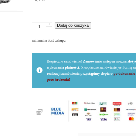
+
0,00 zł
+
ilość
Dodaj do koszyka
-
Reklama
-
minimalna ilość zakupu
naklejki
na
samochód
dostawczy
Bezpieczne zamówienie!
Zamówienie wstępne można złożyć
typu
wykonania płatności
. Nieopłacone zamówienie jest formą z
kontener,
realizacji zamówienia przystąpimy dopiero
po dokonani
chłodnia,
potwierdzeniu!
foodtruck