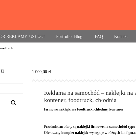
ÓR REKLAMY, USŁUGI
Portfolio. Blog.
FAQ
Kontakt
foodtruck
pu
1 000,00
zł
Reklama na samochód – naklejki na
kontener, foodtruck, chłodnia
Firmowe naklejki na foodtruck, chłodnię, kontener
Przedmiotem oferty są
naklejki firmowe na samochdód typu 
Oferowany
komplet naklejek
występuje w różnych konfigura