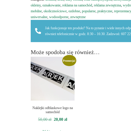
okleiny
,
oznakowanie
,
reklama na samochód
,
reklama zewnętrzna
,
wydr
mobilne
,
okolicznościowe
,
ozdobne
,
popularne
,
praktyczne
,
reprezentacy
uniwersalne
,
wodoodporne
,
zewnętrzne
Jak funkcjonuje ten produkt? Na to pytanie i wiele innych od
również telefonicznie w godz. 8:30 – 16:30. Zadzwoń: 607 2
Może spodoba się również…
Promocja!
Naklejki odblaskowe logo na
samochód
Pierwotna
Aktualna
50,00
zł
20,00
zł
cena
cena