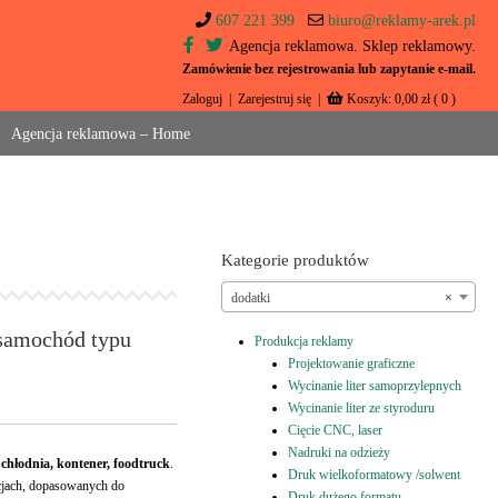
607 221 399
biuro@reklamy-arek.pl
Agencja reklamowa. Sklep reklamowy.
Zamówienie bez rejestrowania lub zapytanie e-mail.
Zaloguj
|
Zarejestruj się
|
Koszyk:
0,00
zł
( 0 )
Agencja reklamowa – Home
Kategorie produktów
dodatki
×
 samochód typu
Produkcja reklamy
Projektowanie graficzne
Wycinanie liter samoprzylepnych
Wycinanie liter ze styroduru
Cięcie CNC, laser
Nadruki na odzieży
chłodnia, kontener, foodtruck
.
Druk wielkoformatowy /solwent
cjach, dopasowanych do
Druk dużego formatu