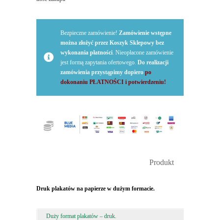
dużym
formacie
Bezpieczne zamówienie!
Zamówienie wstępne
można złożyć przez Koszyk Sklepowy bez
wykonania płatności
. Nieopłacone zamówienie
jest formą zapytania ofertowego.
Do realizacji
zamówienia przystąpimy dopiero
po
dokonaniu PŁATNOŚCI i potwierdzeniu!
Produkt
Druk plakatów na papierze w dużym formacie.
Duży format plakatów – druk.