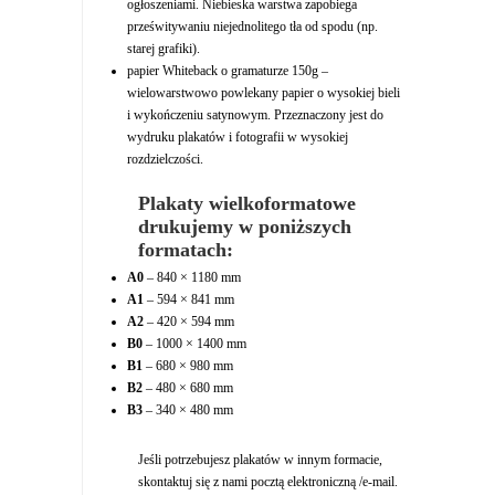
ogłoszeniami. Niebieska warstwa zapobiega
prześwitywaniu niejednolitego tła od spodu (np.
starej grafiki).
papier Whiteback o gramaturze 150g –
wielowarstwowo powlekany papier o wysokiej bieli
i wykończeniu satynowym. Przeznaczony jest do
wydruku plakatów i fotografii w wysokiej
rozdzielczości.
Plakaty wielkoformatowe
drukujemy w poniższych
formatach:
A0
‒ 840 × 1180 mm
A1
‒ 594 × 841 mm
A2
‒ 420 × 594 mm
B0
‒ 1000 × 1400 mm
B1
‒ 680 × 980 mm
B2
‒ 480 × 680 mm
B3
‒ 340 × 480 mm
Jeśli potrzebujesz plakatów w innym formacie,
skontaktuj się z nami pocztą elektroniczną /e-mail.