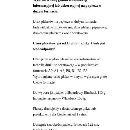
informacyjnej lub dekoracyjnej na papierze w
dużym formacie.
Druk plakatów na papierze w dużym formacie.
Indywidualnie projektowane, duże plakaty papierowe,
drukowane ploterem eko-solwentowym.
Cena plakatów już od 15 zł
za 1 sztukę.
Druk jest
wodoodporny!
Oferujemy wydruk plakatów wielkoformatowych
techniką druku solwentowego – w popularnych
formatach: A0, A1, A2, B0, B1, B2, B3.
Wydrukujemy także plakat w innym, wybranym przez
Ciebie formacie.
Do wyboru jest papier billboardowy Blueback 115 g
lub papier satynowy Whiteback 150 g.
Plakaty drukujemy z dostarczonego pliku, lub
projektujemy dla Ciebie, już od 1 sztuki!
Dostępne szerokości papieru: Blueback 122 cm,