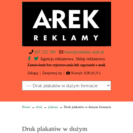
607 221 399
biuro@reklamy-arek.pl
Agencja reklamowa. Sklep reklamowy.
Zamówienie bez rejestrowania lub zapytanie e-mail.
Zaloguj
|
Zarejestruj się
|
Koszyk:
0,00
zł
( 0 )
Navigation
→
→
→
Home
druk
plakaty
Druk plakatów w dużym formacie
Druk plakatów w dużym