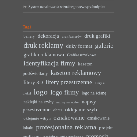
System oznakowania wizualnego wewnątrz budynku
Tagi
dekoracja
druk grafiki
banery
druk banerów
druk reklamy
galerie
duży format
grafika reklamowa
Grafika użytkowa
identyfikacja firmy
kaseton
kaseton reklamowy
podświetlany
litery przestrzenne
litery 3D
litery z
logo
logo firmy
logo na ścianę
pleksi
napisy
naklejki na szyby
napisy na szyby
przestrzenne
oklejanie szyb
obraz
oznakowanie
oznakowanie
oklejanie witryn
profesjonalna reklama
projekt
lokalu
promocja
graficzny