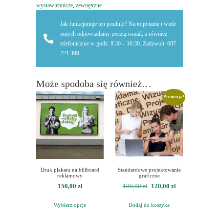
wystawiennicze
,
zewnętrzne
Jak funkcjonuje ten produkt? Na to pytanie i wiele
innych odpowiadamy pocztą e-mail, a również
telefonicznie w godz. 8:30 – 16:30. Zadzwoń: 607
221 399
Może spodoba się również…
Promocja!
Druk plakatu na billboard
Standardowe projektowanie
reklamowy
graficzne
Pierwotna
Aktualna
150,00
zł
180,00
zł
120,00
zł
cena
cena
Wybierz opcje
Dodaj do koszyka
wynosiła:
wynosi:
180,00 zł.
120,00 zł.