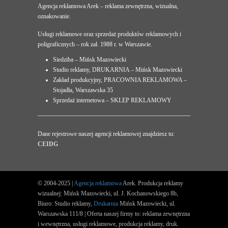
Agencja reklamowa Arek – reklama zewnętrzna, wizualna,
oznakowanie.
Usługi reklamowe oraz sprzedaż produktów reklamowych i
poligraficznych – rok zał. 1988 r. w Warszawie.
Siedziba – Mińsk Mazowiecki
Studio reklamy, DRUKARNIA – Mińsk Mazowiecki
Zakład produkcyjny, PRACOWNIA REKLAMOWA –
Stojadła, Warszawska 35
Sprzedaż internetowa – SKLEP REKLAMOWY
Dane rejestrowe naszej agencji reklamowej znajdziesz tu:
CEIDG
© 2004-2025 |
Agencja reklamowa
Arek. Produkcja reklamy
wizualnej: Mińsk Mazowiecki, ul. J. Kochanowskiego 8b,
Biuro: Studio reklamy,
Drukarnia
Mińsk Mazowiecki, ul.
Warszawska 111/8 | Oferta naszej firmy to: reklama zewnętrzna
i wewnętrzna, usługi reklamowe, produkcja reklamy, druk.