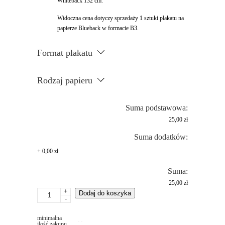
Whiteback 132 cm.
Widoczna cena dotyczy sprzedaży 1 sztuki plakatu na
papierze Blueback w formacie B3.
Format plakatu
Rodzaj papieru
Suma podstawowa:
25,00 zł
Suma dodatków:
+
0,00 zł
Suma:
25,00 zł
+
ilość
Dodaj do koszyka
-
Druk
plakatów
minimalna
w
ilość zakupu