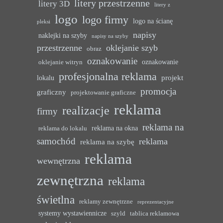
litery przestrzenne
litery 3D
litery z
logo
logo firmy
logo na ścianę
pleksi
napisy
naklejki na szyby
napisy na szyby
przestrzenne
oklejanie szyb
obraz
oznakowanie
oznakowanie
oklejanie witryn
profesjonalna reklama
projekt
lokalu
promocja
graficzny
projektowanie graficzne
reklama
realizacje
firmy
reklama na
reklama na okna
reklama do lokalu
samochód
reklama
reklama na szybę
reklama
wewnętrzna
zewnętrzna
reklama
świetlna
reklamy zewnętrzne
reprezentacyjne
systemy wystawiennicze
szyld
tablica reklamowa