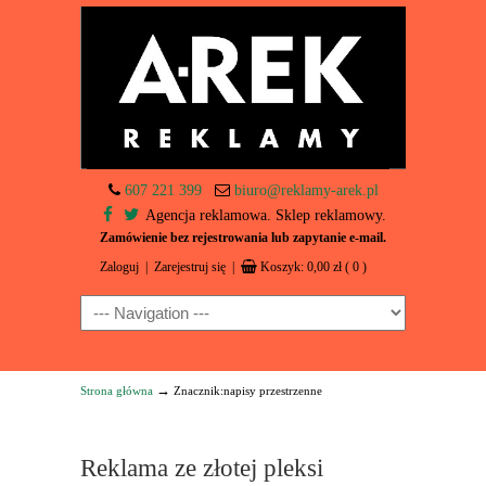
607 221 399
biuro@reklamy-arek.pl
Agencja reklamowa. Sklep reklamowy.
Zamówienie bez rejestrowania lub zapytanie e-mail.
Zaloguj
|
Zarejestruj się
|
Koszyk:
0,00
zł
( 0 )
Navigation
→
Strona główna
Znacznik:napisy przestrzenne
Reklama ze złotej pleksi