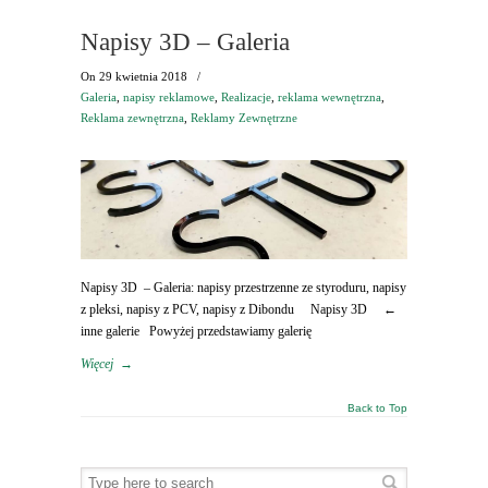
Napisy 3D – Galeria
On
29 kwietnia 2018
/
Galeria
,
napisy reklamowe
,
Realizacje
,
reklama wewnętrzna
,
Reklama zewnętrzna
,
Reklamy Zewnętrzne
Napisy 3D – Galeria: napisy przestrzenne ze styroduru, napisy
z pleksi, napisy z PCV, napisy z Dibondu Napisy 3D ←
inne galerie Powyżej przedstawiamy galerię
Więcej
→
Back to Top