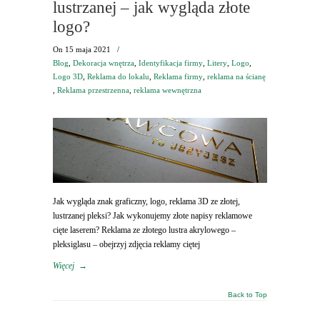
lustrzanej – jak wygląda złote
logo?
On
15 maja 2021
/
Blog
,
Dekoracja wnętrza
,
Identyfikacja firmy
,
Litery
,
Logo
,
Logo 3D
,
Reklama do lokalu
,
Reklama firmy
,
reklama na ścianę
,
Reklama przestrzenna
,
reklama wewnętrzna
Jak wygląda znak graficzny, logo, reklama 3D ze złotej,
lustrzanej pleksi? Jak wykonujemy złote napisy reklamowe
cięte laserem? Reklama ze złotego lustra akrylowego –
pleksiglasu – obejrzyj zdjęcia reklamy ciętej
Więcej
→
Back to Top