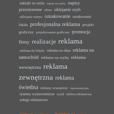
napisy
naklejki na szyby
napisy na szyby
przestrzenne
oklejanie szyb
obraz
oznakowanie
oznakowanie
oklejanie witryn
profesjonalna reklama
projekt
lokalu
promocja
graficzny
projektowanie graficzne
reklama
realizacje
firmy
reklama na
reklama na okna
reklama do lokalu
samochód
reklama
reklama na szybę
reklama
wewnętrzna
zewnętrzna
reklama
świetlna
reklamy zewnętrzne
reprezentacyjne
systemy wystawiennicze
szyld
tablica reklamowa
usługi reklamowe