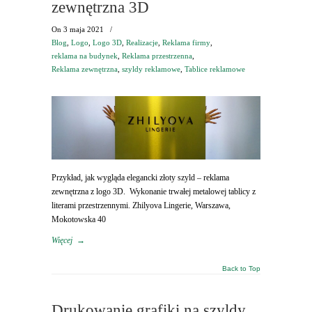
zewnętrzna 3D
On
3 maja 2021
/
Blog
,
Logo
,
Logo 3D
,
Realizacje
,
Reklama firmy
,
reklama na budynek
,
Reklama przestrzenna
,
Reklama zewnętrzna
,
szyldy reklamowe
,
Tablice reklamowe
Przykład, jak wygląda elegancki złoty szyld – reklama
zewnętrzna z logo 3D. Wykonanie trwałej metalowej tablicy z
literami przestrzennymi. Zhilyova Lingerie, Warszawa,
Mokotowska 40
Więcej
→
Back to Top
Drukowanie grafiki na szyldy,