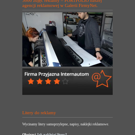
3000 zdjęć reklamy – PORTFOLIO naszej
agencji reklamowej w Galerii FirmyNet.
Litery do reklamy
Wycinamy litery samoprzylepne, napisy, naklejki reklamowe.
Obejrzyj
Jak naklejać litery?