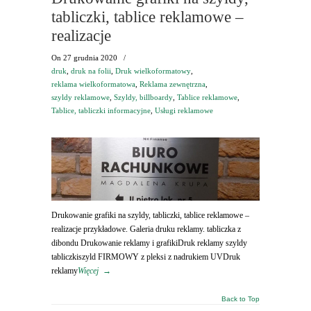
tabliczki, tablice reklamowe –
realizacje
On
27 grudnia 2020
/
druk
,
druk na folii
,
Druk wielkoformatowy
,
reklama wielkoformatowa
,
Reklama zewnętrzna
,
szyldy reklamowe
,
Szyldy, billboardy
,
Tablice reklamowe
,
Tablice, tabliczki informacyjne
,
Usługi reklamowe
Drukowanie grafiki na szyldy, tabliczki, tablice reklamowe –
realizacje przykładowe. Galeria druku reklamy. tabliczka z
dibondu Drukowanie reklamy i grafikiDruk reklamy szyldy
tabliczkiszyld FIRMOWY z pleksi z nadrukiem UVDruk
reklamy
Więcej
→
Back to Top