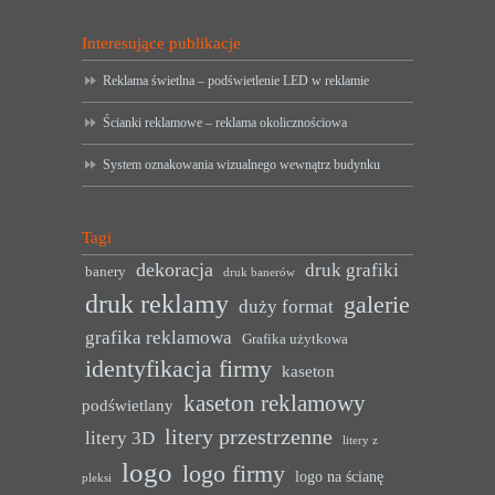
Interesujące publikacje
Reklama świetlna – podświetlenie LED w reklamie
Ścianki reklamowe – reklama okolicznościowa
System oznakowania wizualnego wewnątrz budynku
Tagi
dekoracja
druk grafiki
banery
druk banerów
druk reklamy
galerie
duży format
grafika reklamowa
Grafika użytkowa
identyfikacja firmy
kaseton
kaseton reklamowy
podświetlany
litery przestrzenne
litery 3D
litery z
logo
logo firmy
logo na ścianę
pleksi