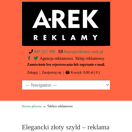
607 221 399
biuro@reklamy-arek.pl
Agencja reklamowa. Sklep reklamowy.
Zamówienie bez rejestrowania lub zapytanie e-mail.
Zaloguj
|
Zarejestruj się
|
Koszyk:
0,00
zł
( 0 )
Navigation
→
Strona główna
Tablice reklamowe
Elegancki złoty szyld – reklama