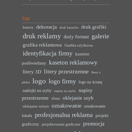
Tagi
dekoracja
druk grafiki
banery
druk banerów
druk reklamy
galerie
duży format
grafika reklamowa
Grafika użytkowa
identyfikacja firmy
kaseton
kaseton reklamowy
podświetlany
litery przestrzenne
litery 3D
litery z
logo
logo firmy
logo na ścianę
pleksi
napisy
naklejki na szyby
napisy na szyby
przestrzenne
oklejanie szyb
obraz
oznakowanie
oznakowanie
oklejanie witryn
profesjonalna reklama
projekt
lokalu
promocja
graficzny
projektowanie graficzne