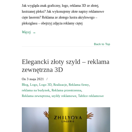
Jak wygląda znak graficzny, logo, reklama 3D ze złotej,
lustrzanej pleksi? Jak wykonujemy złote napisy reklamowe
cięte laserem? Reklama ze złotego lustra akrylowego –
pleksiglasu – obejrzyj zdjęcia reklamy ciętej
Więcej
→
Back to Top
Elegancki złoty szyld – reklama
zewnętrzna 3D
On
3 maja 2021
/
Blog
,
Logo
,
Logo 3D
,
Realizacje
,
Reklama firmy
,
reklama na budynek
,
Reklama przestrzenna
,
Reklama zewnętrzna
,
szyldy reklamowe
,
Tablice reklamowe