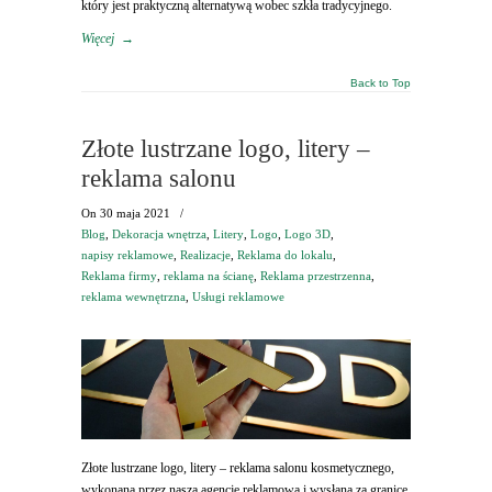
który jest praktyczną alternatywą wobec szkła tradycyjnego.
Więcej
→
Back to Top
Złote lustrzane logo, litery –
reklama salonu
On
30 maja 2021
/
Blog
,
Dekoracja wnętrza
,
Litery
,
Logo
,
Logo 3D
,
napisy reklamowe
,
Realizacje
,
Reklama do lokalu
,
Reklama firmy
,
reklama na ścianę
,
Reklama przestrzenna
,
reklama wewnętrzna
,
Usługi reklamowe
Złote lustrzane logo, litery – reklama salonu kosmetycznego,
wykonana przez naszą agencję reklamową i wysłana za granicę.