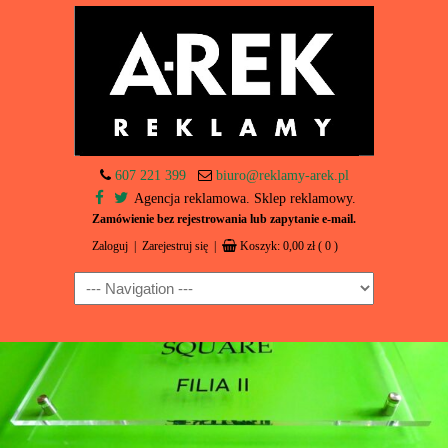
607 221 399
biuro@reklamy-arek.pl
Agencja reklamowa. Sklep reklamowy.
Zamówienie bez rejestrowania lub zapytanie e-mail.
Zaloguj
|
Zarejestruj się
|
Koszyk:
0,00
zł
( 0 )
Navigation