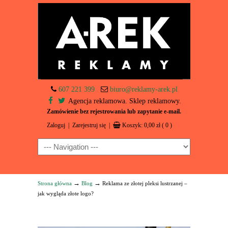
607 221 399
biuro@reklamy-arek.pl
Agencja reklamowa. Sklep reklamowy.
Zamówienie bez rejestrowania lub zapytanie e-mail.
Zaloguj
|
Zarejestruj się
|
Koszyk:
0,00
zł
( 0 )
Navigation
→
→
Strona główna
Blog
Reklama ze złotej pleksi lustrzanej –
jak wygląda złote logo?