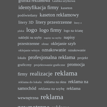
grafika reklamowa
Grafika użytkowa
identyfikacja firmy
kaseton
kaseton reklamowy
podświetlany
litery przestrzenne
litery 3D
litery z
logo
logo firmy
logo na ścianę
pleksi
napisy
naklejki na szyby
napisy na szyby
przestrzenne
oklejanie szyb
obraz
oznakowanie
oznakowanie
oklejanie witryn
profesjonalna reklama
projekt
lokalu
promocja
graficzny
projektowanie graficzne
reklama
realizacje
firmy
reklama na
reklama na okna
reklama do lokalu
samochód
reklama
reklama na szybę
reklama
wewnętrzna