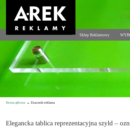
Agencja reklamowa. Reklama – usługi, druk
Sklep Reklamowy
WYB
Navigation
→
Strona główna
Znacznik:reklama
Elegancka tablica reprezentacyjna szyld – oz