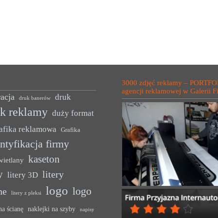
3000 zdjęć reklamy – PORTFO
agencji reklamowej w Galerii F
acja
druk
druk banerów
uk reklamy
duży format
afika reklamowa
Grafika
ntyfikacja firmy
kaseton
wietlany
y
litery
litery 3D
logo
logo
ne
litery z pleksi
na ścianę
naklejki na szyby
napisy