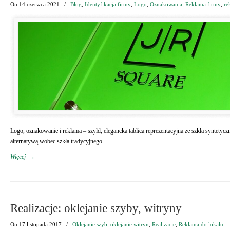
On
14 czerwca 2021
/
Blog
,
Identyfikacja firmy
,
Logo
,
Oznakowania
,
Reklama firmy
,
re
Logo, oznakowanie i reklama – szyld, elegancka tablica reprezentacyjna ze szkła syntetycz
alternatywą wobec szkła tradycyjnego.
Więcej
→
Realizacje: oklejanie szyby, witryny
On
17 listopada 2017
/
Oklejanie szyb
,
oklejanie witryn
,
Realizacje
,
Reklama do lokalu