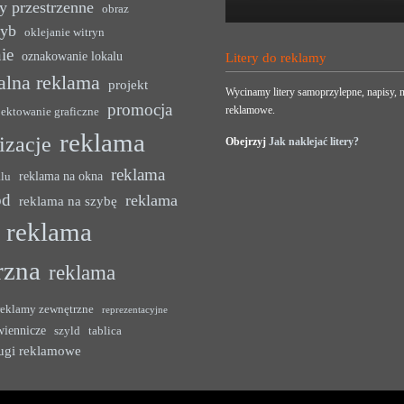
y przestrzenne
obraz
zyb
oklejanie witryn
ie
oznakowanie lokalu
Litery do reklamy
alna reklama
projekt
Wycinamy litery samoprzylepne, napisy, n
promocja
reklamowe.
jektowanie graficzne
reklama
lizacje
Obejrzyj
Jak naklejać litery?
reklama
reklama na okna
alu
ód
reklama
reklama na szybę
reklama
rzna
reklama
reklamy zewnętrzne
reprezentacyjne
wiennicze
szyld
tablica
ugi reklamowe