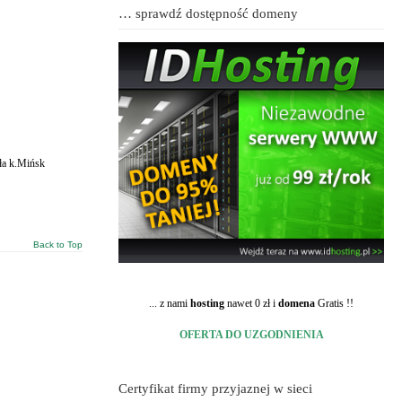
… sprawdź dostępność domeny
ła k.Mińsk
Back to Top
... z nami
hosting
nawet 0 zł i
domena
Gratis !!
OFERTA DO UZGODNIENIA
Certyfikat firmy przyjaznej w sieci