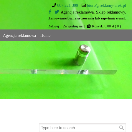
607 221 399
biuro@reklamy-arek.pl
Agencja reklamowa. Sklep reklamowy.
Zamówienie bez rejestrowania lub zapytanie e-mail.
Zaloguj
|
Zarejestruj się
|
Koszyk:
0,00
zł
( 0 )
Agencja reklamowa – Home