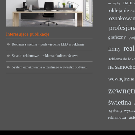
napis
na szyby
oklejanie s
oznakowan
profesjon
Interesujące publikacje
graficzny
pro
Reklama świetlna – podświetlenie LED w reklamie
rea
firmy
Ścianki reklamowe – reklama okolicznościowa
reklama do lok
na samoch
System oznakowania wizualnego wewnątrz budynku
wewnętrzna
zewnęt
świetlna
systemy wysta
usł
reklamowa