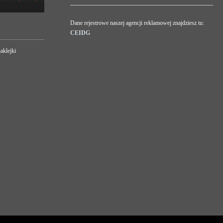
Dane rejestrowe naszej agencji reklamowej znajdziesz tu:
CEIDG
aklejki