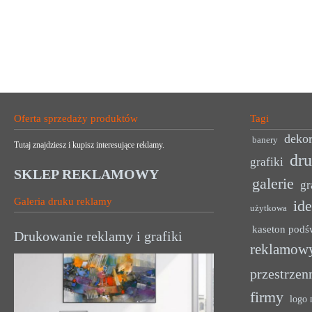
Oferta sprzedaży produktów
Tagi
dekor
banery
Tutaj znajdziesz i kupisz interesujące reklamy.
dr
grafiki
SKLEP REKLAMOWY
galerie
gr
Galeria druku reklamy
ide
użytkowa
kaseton podś
Drukowanie reklamy i grafiki
reklamow
przestrzen
firmy
logo 