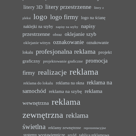
litery przestrzenne
litery 3D
litery z
logo
logo firmy
logo na ścianę
pleksi
napisy
naklejki na szyby
napisy na szyby
przestrzenne
oklejanie szyb
obraz
oznakowanie
oznakowanie
oklejanie witryn
profesjonalna reklama
projekt
lokalu
promocja
graficzny
projektowanie graficzne
reklama
realizacje
firmy
reklama na
reklama na okna
reklama do lokalu
samochód
reklama
reklama na szybę
reklama
wewnętrzna
zewnętrzna
reklama
świetlna
reklamy zewnętrzne
reprezentacyjne
systemy wystawiennicze
szyld
tablica reklamowa