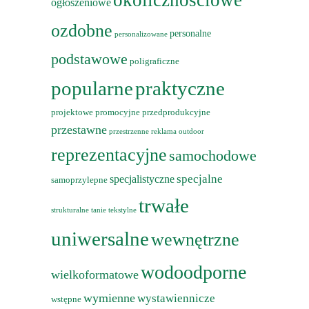
okolicznościowe
ogłoszeniowe
ozdobne
personalne
personalizowane
podstawowe
poligraficzne
popularne
praktyczne
projektowe
promocyjne
przedprodukcyjne
przestawne
przestrzenne
reklama outdoor
reprezentacyjne
samochodowe
specjalne
specjalistyczne
samoprzylepne
trwałe
strukturalne
tanie
tekstylne
uniwersalne
wewnętrzne
wodoodporne
wielkoformatowe
wymienne
wystawiennicze
wstępne