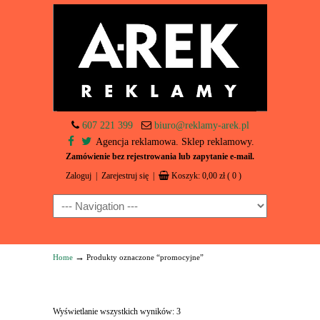
607 221 399
biuro@reklamy-arek.pl
Agencja reklamowa. Sklep reklamowy.
Zamówienie bez rejestrowania lub zapytanie e-mail.
Zaloguj
|
Zarejestruj się
|
Koszyk:
0,00
zł
( 0 )
Navigation
→
Home
Produkty oznaczone “promocyjne”
Wyświetlanie wszystkich wyników: 3