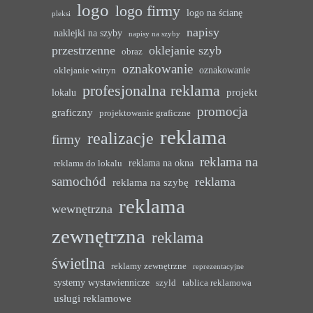
logo
logo firmy
logo na ścianę
pleksi
napisy
naklejki na szyby
napisy na szyby
przestrzenne
oklejanie szyb
obraz
oznakowanie
oznakowanie
oklejanie witryn
profesjonalna reklama
projekt
lokalu
promocja
graficzny
projektowanie graficzne
reklama
realizacje
firmy
reklama na
reklama na okna
reklama do lokalu
samochód
reklama
reklama na szybę
reklama
wewnętrzna
zewnętrzna
reklama
świetlna
reklamy zewnętrzne
reprezentacyjne
systemy wystawiennicze
szyld
tablica reklamowa
usługi reklamowe