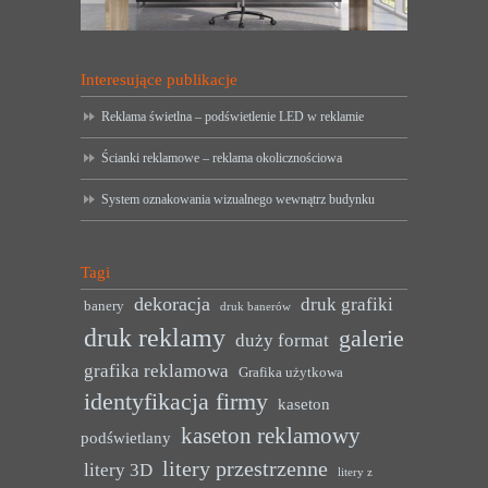
Interesujące publikacje
Reklama świetlna – podświetlenie LED w reklamie
Ścianki reklamowe – reklama okolicznościowa
System oznakowania wizualnego wewnątrz budynku
Tagi
dekoracja
druk grafiki
banery
druk banerów
druk reklamy
galerie
duży format
grafika reklamowa
Grafika użytkowa
identyfikacja firmy
kaseton
kaseton reklamowy
podświetlany
litery przestrzenne
litery 3D
litery z