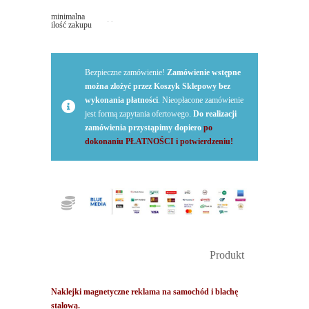
magnetyczne
minimalna
–
ilość zakupu
reklama
na
samochód
Bezpieczne zamówienie!
Zamówienie wstępne
można złożyć przez Koszyk Sklepowy bez
wykonania płatności
. Nieopłacone zamówienie
jest formą zapytania ofertowego.
Do realizacji
zamówienia przystąpimy dopiero
po
dokonaniu PŁATNOŚCI i potwierdzeniu!
Produkt
Naklejki magnetyczne reklama na samochód i blachę
stalową.