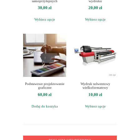
samoprzylepnych
wydruku
30,00
zł
20,00
zł
Wybierz opcje
Wybierz opcje
Podstawowe projektowanie
Wydruk solwentowy
graficzne
wielkoformatowy
60,00
zł
10,00
zł
Dodaj do koszyka
Wybierz opcje