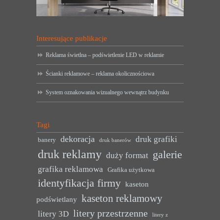
Interesujące publikacje
Reklama świetlna – podświetlenie LED w reklamie
Ścianki reklamowe – reklama okolicznościowa
System oznakowania wizualnego wewnątrz budynku
Tagi
dekoracja
druk grafiki
banery
druk banerów
druk reklamy
galerie
duży format
grafika reklamowa
Grafika użytkowa
identyfikacja firmy
kaseton
kaseton reklamowy
podświetlany
litery przestrzenne
litery 3D
litery z