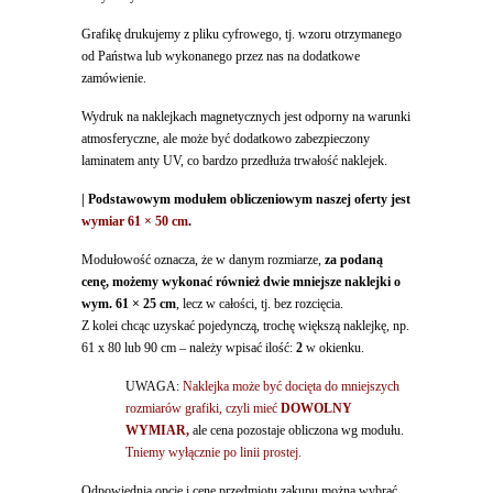
Grafikę drukujemy z pliku cyfrowego, tj. wzoru otrzymanego
od Państwa lub wykonanego przez nas na dodatkowe
zamówienie.
Wydruk na naklejkach magnetycznych jest odporny na warunki
atmosferyczne, ale może być dodatkowo zabezpieczony
laminatem anty UV, co bardzo przedłuża trwałość naklejek.
| Podstawowym modułem obliczeniowym naszej oferty jest
wymiar 61 × 50 cm
.
Modułowość oznacza, że w danym rozmiarze,
za podaną
cenę, możemy wykonać również dwie mniejsze naklejki o
wym. 61 × 25 cm
, lecz w całości, tj. bez rozcięcia.
Z kolei chcąc uzyskać pojedynczą, trochę większą naklejkę, np.
61 x 80 lub 90 cm – należy wpisać ilość:
2
w okienku.
UWAGA:
Naklejka może być docięta do mniejszych
rozmiarów grafiki, czyli mieć
DOWOLNY
WYMIAR,
ale cena pozostaje obliczona wg modułu.
Tniemy wyłącznie po linii prostej.
Odpowiednią opcję i cenę przedmiotu zakupu można wybrać