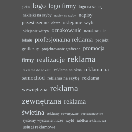
logo
logo firmy
logo na ścianę
pleksi
napisy
naklejki na szyby
napisy na szyby
przestrzenne
oklejanie szyb
obraz
oznakowanie
oznakowanie
oklejanie witryn
profesjonalna reklama
projekt
lokalu
promocja
graficzny
projektowanie graficzne
reklama
realizacje
firmy
reklama na
reklama na okna
reklama do lokalu
samochód
reklama
reklama na szybę
reklama
wewnętrzna
zewnętrzna
reklama
świetlna
reklamy zewnętrzne
reprezentacyjne
systemy wystawiennicze
szyld
tablica reklamowa
usługi reklamowe