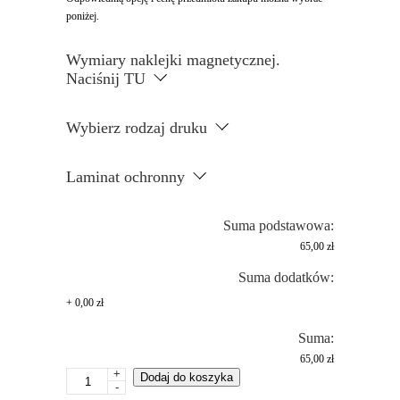
poniżej.
Wymiary naklejki magnetycznej.
Naciśnij TU
Wybierz rodzaj druku
Laminat ochronny
Suma podstawowa:
65,00 zł
Suma dodatków:
+
0,00 zł
Suma:
65,00 zł
+
ilość
Dodaj do koszyka
-
Naklejki