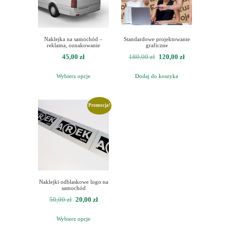
Naklejka na samochód –
Standardowe projektowanie
reklama, oznakowanie
graficzne
Pierwotna
Aktualna
45,00
zł
180,00
zł
120,00
zł
cena
cena
Wybierz opcje
Dodaj do koszyka
wynosiła:
wynosi:
180,00 zł.
120,00 zł.
Promocja!
Naklejki odblaskowe logo na
samochód
Pierwotna
Aktualna
50,00
zł
20,00
zł
cena
cena
Wybierz opcje
wynosiła:
wynosi: