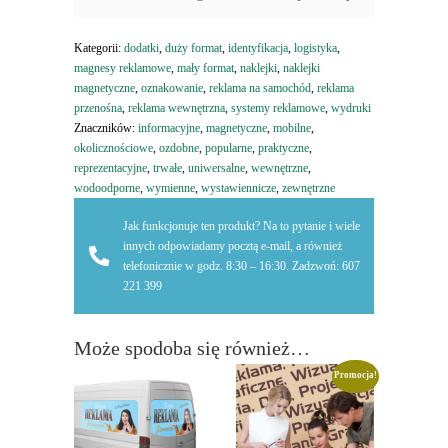
Kategorii:
dodatki
,
duży format
,
identyfikacja
,
logistyka
,
magnesy reklamowe
,
mały format
,
naklejki
,
naklejki
magnetyczne
,
oznakowanie
,
reklama na samochód
,
reklama
przenośna
,
reklama wewnętrzna
,
systemy reklamowe
,
wydruki
Znaczników:
informacyjne
,
magnetyczne
,
mobilne
,
okolicznościowe
,
ozdobne
,
popularne
,
praktyczne
,
reprezentacyjne
,
trwałe
,
uniwersalne
,
wewnętrzne
,
wodoodporne
,
wymienne
,
wystawiennicze
,
zewnętrzne
Jak funkcjonuje ten produkt? Na to pytanie i wiele
innych odpowiadamy pocztą e-mail, a również
telefonicznie w godz. 8:30 – 16:30. Zadzwoń: 607
221 399
Może spodoba się również…
Promocja!