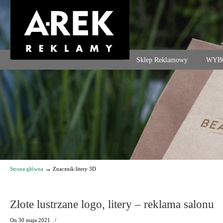
Agencja reklamowa. Reklama – usługi, druk
Sklep Reklamowy
WYB
Navigation
→
Strona główna
Znacznik:litery 3D
Złote lustrzane logo, litery – reklama salonu
On
30 maja 2021
/