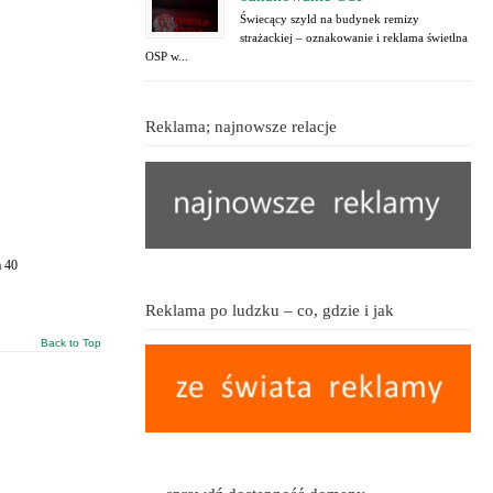
Świecący szyld na budynek remizy
strażackiej – oznakowanie i reklama świetlna
OSP w...
Reklama; najnowsze relacje
a 40
Reklama po ludzku – co, gdzie i jak
Back to Top