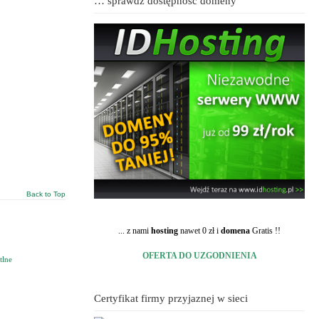
… sprawdź dostępność domeny
Back to Top
... z nami
hosting
nawet 0 zł i
domena
Gratis !!
OFERTA DO UZGODNIENIA
tlne
Certyfikat firmy przyjaznej w sieci