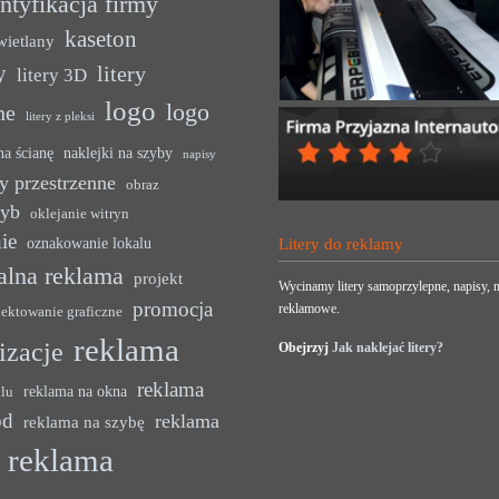
ntyfikacja firmy
kaseton
wietlany
y
litery
litery 3D
logo
logo
ne
litery z pleksi
na ścianę
naklejki na szyby
napisy
y przestrzenne
obraz
zyb
oklejanie witryn
ie
oznakowanie lokalu
Litery do reklamy
alna reklama
projekt
Wycinamy litery samoprzylepne, napisy, n
promocja
reklamowe.
jektowanie graficzne
reklama
lizacje
Obejrzyj
Jak naklejać litery?
reklama
reklama na okna
alu
ód
reklama
reklama na szybę
reklama