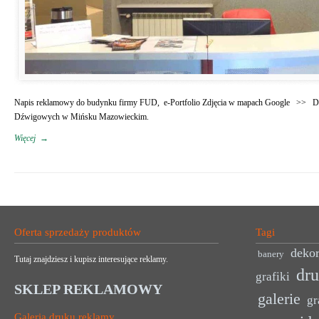
Napis reklamowy do budynku firmy FUD, e-Portfolio Zdjęcia w mapach Google >> Do na
Dźwigowych w Mińsku Mazowieckim.
Więcej
→
Oferta sprzedaży produktów
Tagi
dekor
banery
Tutaj znajdziesz i kupisz interesujące reklamy.
dr
grafiki
SKLEP REKLAMOWY
galerie
gr
Galeria druku reklamy