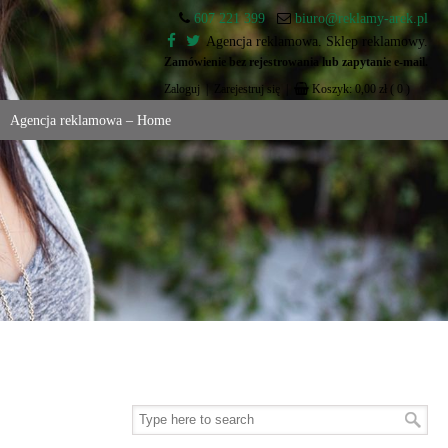
607 221 399
biuro@reklamy-arek.pl
Agencja reklamowa. Sklep reklamowy.
Zamówienie bez rejestrowania lub zapytanie e-mail.
Zaloguj
|
Zarejestruj się
|
Koszyk:
0,00
zł
( 0 )
Agencja reklamowa – Home