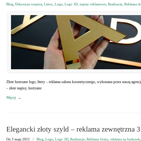
Blog
,
Dekoracja wnętrza
,
Litery
,
Logo
,
Logo 3D
,
napisy reklamowe
,
Realizacje
,
Reklama do
Złote lustrzane logo, litery – reklama salonu kosmetycznego, wykonana przez naszą ag
– złote napisy, lustrzane
Więcej
→
Elegancki złoty szyld – reklama zewnętrzna 
On
3 maja 2021
/
Blog
,
Logo
,
Logo 3D
,
Realizacje
,
Reklama firmy
,
reklama na budynek