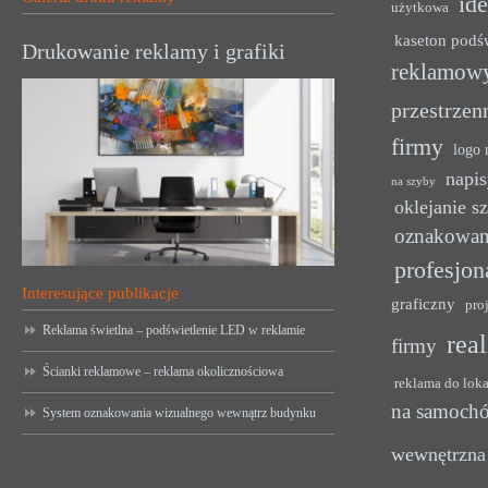
ide
użytkowa
kaseton podś
Drukowanie reklamy i grafiki
reklamow
przestrzen
firmy
logo 
napis
na szyby
oklejanie s
oznakowan
profesjon
Interesujące publikacje
graficzny
pro
Reklama świetlna – podświetlenie LED w reklamie
rea
firmy
Ścianki reklamowe – reklama okolicznościowa
reklama do lok
na samoch
System oznakowania wizualnego wewnątrz budynku
wewnętrzna