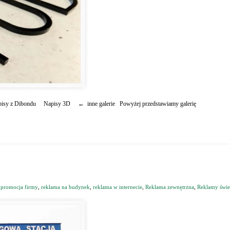
CV, napisy z Dibondu Napisy 3D ← inne galerie Powyżej przedstawiamy galerię
,
promocja firmy
,
reklama na budynek
,
reklama w internecie
,
Reklama zewnętrzna
,
Reklamy świe