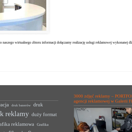
szego wirtualnego zbioru informacji dołączamy realizację usługi reklamowej wykonanej dl
3000 zdjęć reklamy – PORTFO
agencji reklamowej w Galerii F
acja
druk
druk banerów
uk reklamy
duży format
afika reklamowa
Grafika