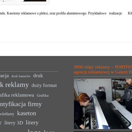
ndu. Kasetony reklamowe z pleksi, oraz profilu aluminiowego. Przykładowe realizacje: Kli
3000 zdjęć reklamy – PORTFO
agencji reklamowej w Galerii F
acja
druk
druk banerów
uk reklamy
duży format
afika reklamowa
Grafika
ntyfikacja firmy
kaseton
wietlany
y
litery
litery 3D