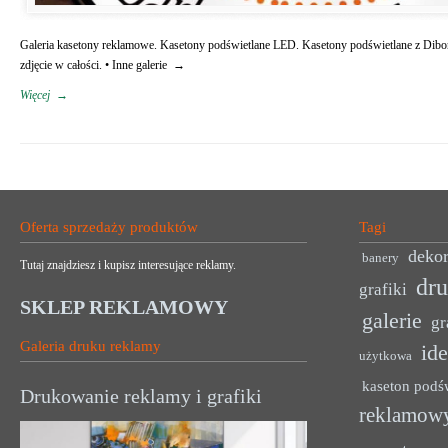
Galeria kasetony reklamowe. Kasetony podświetlane LED. Kasetony podświetlane z Dibo
zdjęcie w całości. • Inne galerie →
Więcej
→
Oferta sprzedaży produktów
Tagi
dekor
banery
Tutaj znajdziesz i kupisz interesujące reklamy.
dr
grafiki
SKLEP REKLAMOWY
galerie
gr
Galeria druku reklamy
ide
użytkowa
kaseton podś
Drukowanie reklamy i grafiki
reklamow