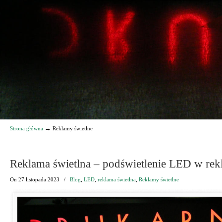
→
Strona główna
Reklamy świetlne
Reklama świetlna – podświetlenie LED w rek
On
27 listopada 2023
/
Blog
,
LED
,
reklama świetlna
,
Reklamy świetlne