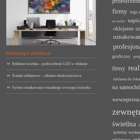
przestrzen
firmy
logo 
napis
na szyby
oklejanie s
oznakowan
profesjon
Interesujące publikacje
graficzny
pro
Reklama świetlna – podświetlenie LED w reklamie
rea
firmy
Ścianki reklamowe – reklama okolicznościowa
reklama do lok
na samoch
System oznakowania wizualnego wewnątrz budynku
wewnętrzna
zewnęt
świetlna
systemy wysta
usł
reklamowa