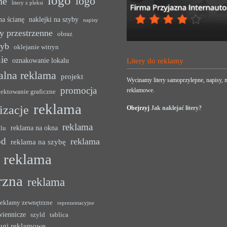
logo
logo
ne
litery z pleksi
na ścianę
naklejki na szyby
napisy
y przestrzenne
obraz
zyb
oklejanie witryn
ie
oznakowanie lokalu
Litery do reklamy
alna reklama
projekt
Wycinamy litery samoprzylepne, napisy, n
promocja
reklamowe.
jektowanie graficzne
reklama
lizacje
Obejrzyj
Jak naklejać litery?
reklama
reklama na okna
alu
ód
reklama
reklama na szybę
reklama
rzna
reklama
reklamy zewnętrzne
reprezentacyjne
wiennicze
szyld
tablica
ugi reklamowe