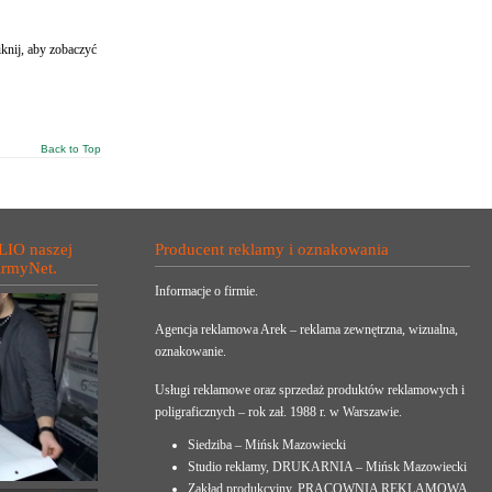
knij, aby zobaczyć
Back to Top
LIO naszej
Producent reklamy i oznakowania
irmyNet.
Informacje o firmie.
Agencja reklamowa Arek – reklama zewnętrzna, wizualna,
oznakowanie.
Usługi reklamowe oraz sprzedaż produktów reklamowych i
poligraficznych – rok zał. 1988 r. w Warszawie.
Siedziba – Mińsk Mazowiecki
Studio reklamy, DRUKARNIA – Mińsk Mazowiecki
Zakład produkcyjny, PRACOWNIA REKLAMOWA