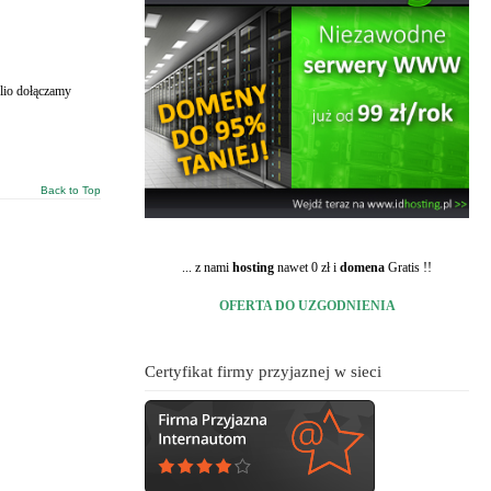
lio dołączamy
Back to Top
... z nami
hosting
nawet 0 zł i
domena
Gratis !!
OFERTA DO UZGODNIENIA
Certyfikat firmy przyjaznej w sieci