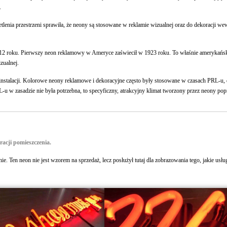
.
enia przestrzeni sprawiła, że neony są stosowane w reklamie wizualnej oraz do dekoracji we
912 roku. Pierwszy neon reklamowy w Ameryce zaświecił w 1923 roku. To właśnie amerykańsk
zualnej.
stalacji. Kolorowe neony reklamowe i dekoracyjne często były stosowane w czasach PRL-u, d
w zasadzie nie była potrzebna, to specyficzny, atrakcyjny klimat tworzony przez neony pop
racji pomieszczenia.
e. Ten neon nie jest wzorem na sprzedaż, lecz posłużył tutaj dla zobrazowania tego, jakie usł