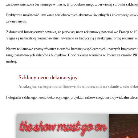
zastosowanie szkła barwionego w masie, tj. produkowanego z barwionej surówki szklanej
Praktyczna możliwość uzyskania wielobarwnych akcentów świetlnych i kolorowego oświetl
zewnętrznych.
Z doniesień historycznych wynika, że pierwszy neon reklamowy powstał we Francji w 1
Vegas są najbardziej rozpoznawalne i uważane za tradycyjną i atrakcyjną formę reklamy wi
Neony reklamowe znamy również z czasów bardziej współczesnych i naszych krajowych in
rangi państwowych sklepów i budynków. Choć reklama wizualna w Polsce za czasów PRL-u 
nastrój.
Szklany neon dekoracyjny
Atrakcyjne, świecące motto firmowe, do umocowania na ścianie w celu deko
Fotografie szklanego neonu dekoracyjnego, projektu realizowanego na indywidualne zleceni