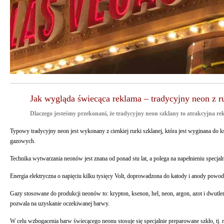
Jak wygląda świecąca reklama – tradycyjny neon z ru
Dlaczego jesteśmy przekonani, że tradycyjny neon szklany to atrakcyjna r
Typowy tradycyjny neon jest wykonany z cienkiej rurki szklanej, która jest wyginana do 
gazowych.
Technika wytwarzania neonów jest znana od ponad stu lat, a polega na napełnieniu specjal
Energia elektryczna o napięciu kilku tysięcy Volt, doprowadzona do katody i anody powod
Gazy stosowane do produkcji neonów to: krypton, ksenon, hel, neon, argon, azot i dwutl
pozwala na uzyskanie oczekiwanej barwy.
W celu wzbogacenia barw świecącego neonu stosuje się specjalnie preparowane szkło, tj