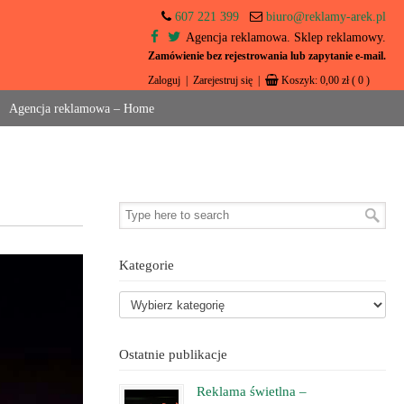
607 221 399
biuro@reklamy-arek.pl
Agencja reklamowa. Sklep reklamowy.
Zamówienie bez rejestrowania lub zapytanie e-mail.
Zaloguj
|
Zarejestruj się
|
Koszyk:
0,00
zł
( 0 )
Agencja reklamowa – Home
Kategorie
Ostatnie publikacje
Reklama świetlna –