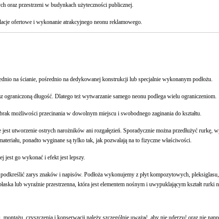
 oraz przestrzeni w budynkach użyteczności publicznej.
lacje ofertowe i wykonanie atrakcyjnego neonu reklamowego.
dnio na ścianie, pośrednio na dedykowanej konstrukcji lub specjalnie wykonanym podłożu.
z ograniczoną długość. Dlatego też wytwarzanie samego neonu podlega wielu ograniczeniom.
rak możliwości przecinania w dowolnym miejscu i swobodnego zaginania do kształtu.
est utworzenie ostrych narożników ani rozgałęzień. Sporadycznie można przedłużyć rurkę, w
teriału, ponadto wyginane są tylko tak, jak pozwalają na to fizyczne właściwości.
 jest go wykonać i efekt jest lepszy.
a podkreślić zarys znaków i napisów. Podłoża wykonujemy z płyt kompozytowych, pleksiglasu,
płaska lub wyraźnie przestrzenna, która jest elementem nośnym i uwypuklającym kształt rurki 
u, montażu, czyszczenia i konserwacji należy szczególnie uważać, aby nie uderzyć oraz nie naprę