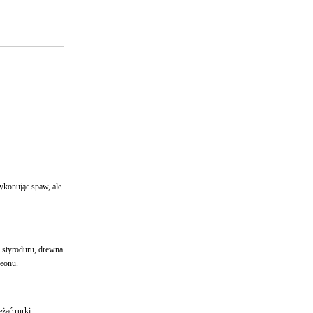
ykonując spaw, ale
 styroduru, drewna
neonu.
żać rurki.