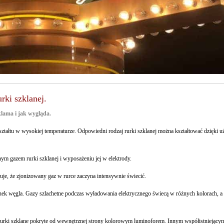
rki szklanej.
eklama i jak wygląda.
kształtu w wysokiej temperaturze. Odpowiedni rodzaj rurki szklanej można kształtować dzięki 
nym gazem rurki szklanej i wyposażeniu jej w elektrody.
uje, że zjonizowany gaz w rurce zaczyna intensywnie świecić.
enek węgla. Gazy szlachetne podczas wyładowania elektrycznego świecą w różnych kolorach, a
. rurki szklane pokryte od wewnętrznej strony kolorowym luminoforem. Innym współistniejący