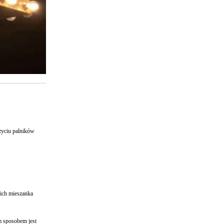
użyciu palników
 ich mieszanka
m sposobem jest