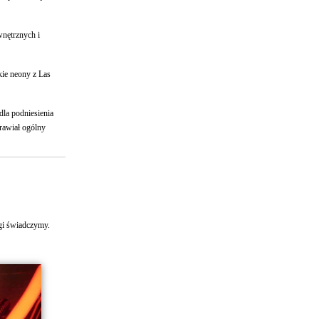
wnętrznych i
ie neony z Las
la podniesienia
rawiał ogólny
ugi świadczymy.