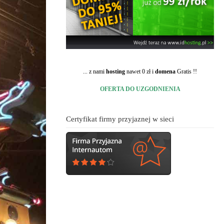
... z nami
hosting
nawet 0 zł i
domena
Gratis !!
OFERTA DO UZGODNIENIA
Certyfikat firmy przyjaznej w sieci