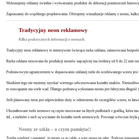
Wykonujemy reklamy świetlne i wytwarzamy produkty do dekoracji pomieszczeń biurowych
Zapraszamy do wspólnego projektowania. Oferujemy wizualizacje reklamy z neonu, kalku
Tradycyjny neon reklamowy
Kilka praktycznych informacji o neonach.
Tradycyjny neon reklamowy to intensywnie świecąca rurka szklana, zamocowana bezpośre
Rurka szklana stosowana do produkcji neonów najczęściej ma średnicę od 6 do 22 mm ora
Podstawowym ograniczeniem w dopasowaniu szklanej rurki do oczekiwanego wzoru jest b
Skutkiem tego nie możemy uzyskać wiernego odwzorowania kształtu znaków. Niemożliwe j
to rozwiązanie ma wiele wad. Dlatego podstawą wykonania neonu jest fabryczna długość ma
Jeśli planowany neon jest odpowiednio duży w odniesieniu do szczegółów wzoru, to łatwiej
Ukształtowane rurki neonowe są często mocowane na litych podłożach z grafiką, która m
itd., a niektóre z nich są wycinane do kształtu rurek neonowych. Powstaje wówczas bryła 
Neony ze szkła – o czym pamiętać!
Trzeba wiedzieć i pamiętać, że neony są ze szkła, a więc mogą się stłuc. Podczas transport