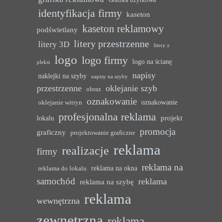
identyfikacja firmy
kaseton
kaseton reklamowy
podświetlany
litery przestrzenne
litery 3D
litery z
logo
logo firmy
logo na ścianę
pleksi
napisy
naklejki na szyby
napisy na szyby
przestrzenne
oklejanie szyb
obraz
oznakowanie
oznakowanie
oklejanie witryn
profesjonalna reklama
projekt
lokalu
promocja
graficzny
projektowanie graficzne
reklama
realizacje
firmy
reklama na
reklama na okna
reklama do lokalu
samochód
reklama
reklama na szybę
reklama
wewnętrzna
zewnętrzna
reklama