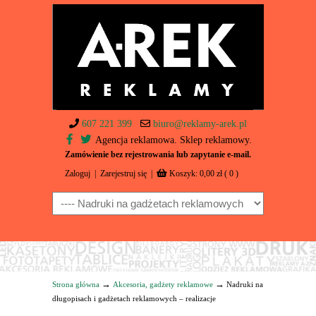
607 221 399
biuro@reklamy-arek.pl
Agencja reklamowa. Sklep reklamowy.
Zamówienie bez rejestrowania lub zapytanie e-mail.
Zaloguj
|
Zarejestruj się
|
Koszyk:
0,00
zł
( 0 )
Navigation
→
→
Strona główna
Akcesoria, gadżety reklamowe
Nadruki na
długopisach i gadżetach reklamowych – realizacje