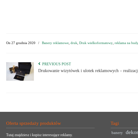
On
27 grudnia 2020
/
Banery reklamowe
,
druk
,
Druk wielkoformatowy
,
reklama na bud
PREVIOUS POST
Drukowanie wizytówek i ulotek reklamowych – realizacj
Oferta sprzedaży produktów
Tagi
dekor
banery
Tutaj znajdziesz i kupisz interesujące reklamy.