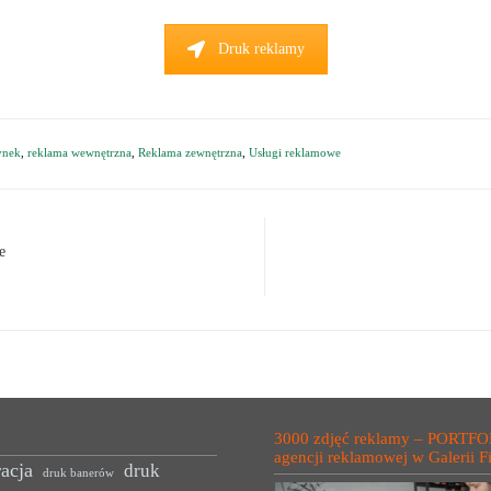
Druk reklamy
ynek
,
reklama wewnętrzna
,
Reklama zewnętrzna
,
Usługi reklamowe
e
3000 zdjęć reklamy – PORTFO
agencji reklamowej w Galerii F
acja
druk
druk banerów