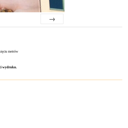
Next
sięciu metrów
ci wydruku.