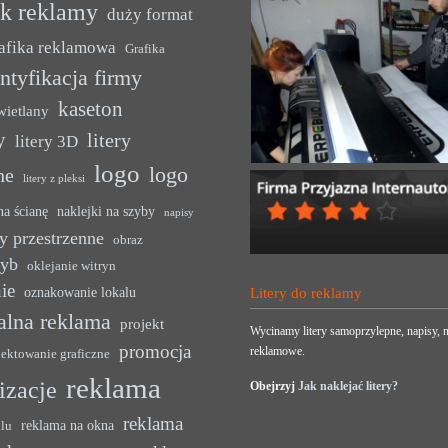
uk reklamy
duży format
afika reklamowa
Grafika
ntyfikacja firmy
kaseton
wietlany
y
litery
litery 3D
logo
logo
ne
litery z pleksi
na ścianę
naklejki na szyby
napisy
y przestrzenne
obraz
zyb
oklejanie witryn
ie
oznakowanie lokalu
Litery do reklamy
alna reklama
projekt
Wycinamy litery samoprzylepne, napisy, n
promocja
reklamowe.
jektowanie graficzne
reklama
lizacje
Obejrzyj
Jak naklejać litery?
reklama
reklama na okna
alu