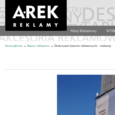
Agencja reklamowa. Reklama – usługi, druk
Sklep Reklamowy
WYB
Navigation
→
→
Strona główna
Banery reklamowe
Drukowanie banerów reklamowych – realizacje