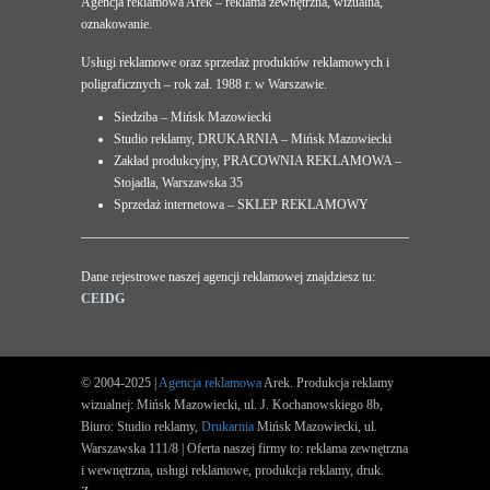
Agencja reklamowa Arek – reklama zewnętrzna, wizualna,
oznakowanie.
Usługi reklamowe oraz sprzedaż produktów reklamowych i
poligraficznych – rok zał. 1988 r. w Warszawie.
Siedziba – Mińsk Mazowiecki
Studio reklamy, DRUKARNIA – Mińsk Mazowiecki
Zakład produkcyjny, PRACOWNIA REKLAMOWA –
Stojadła, Warszawska 35
Sprzedaż internetowa – SKLEP REKLAMOWY
Dane rejestrowe naszej agencji reklamowej znajdziesz tu:
CEIDG
© 2004-2025 |
Agencja reklamowa
Arek. Produkcja reklamy
wizualnej: Mińsk Mazowiecki, ul. J. Kochanowskiego 8b,
Biuro: Studio reklamy,
Drukarnia
Mińsk Mazowiecki, ul.
Warszawska 111/8 | Oferta naszej firmy to: reklama zewnętrzna
i wewnętrzna, usługi reklamowe, produkcja reklamy, druk.