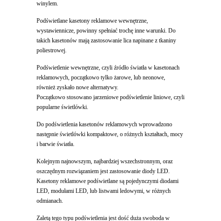
winylem.
Podświetlane kasetony reklamowe wewnętrzne,
wystawiennicze, powinny spełniać trochę inne warunki. Do
takich kasetonów mają zastosowanie lica napinane z tkaniny
poliestrowej.
Podświetlenie wewnętrzne, czyli źródło światła w kasetonach
reklamowych, początkowo tylko żarowe, lub neonowe,
również zyskało nowe alternatywy.
Początkowo stosowano jarzeniowe podświetlenie liniowe, czyli
popularne świetlówki.
Do podświetlenia kasetonów reklamowych wprowadzono
następnie świetlówki kompaktowe, o różnych kształtach, mocy
i barwie światła.
Kolejnym najnowszym, najbardziej wszechstronnym, oraz
oszczędnym rozwiązaniem jest zastosowanie diody LED.
Kasetony reklamowe podświetlane są pojedynczymi diodami
LED, modułami LED, lub listwami ledowymi, w różnych
odmianach.
Zaletą tego typu podświetlenia jest dość duża swoboda w