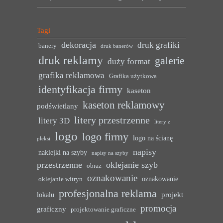
Tagi
dekoracja
druk grafiki
banery
druk banerów
druk reklamy
galerie
duży format
grafika reklamowa
Grafika użytkowa
identyfikacja firmy
kaseton
kaseton reklamowy
podświetlany
litery przestrzenne
litery 3D
litery z
logo
logo firmy
logo na ścianę
pleksi
napisy
naklejki na szyby
napisy na szyby
przestrzenne
oklejanie szyb
obraz
oznakowanie
oznakowanie
oklejanie witryn
profesjonalna reklama
projekt
lokalu
promocja
graficzny
projektowanie graficzne