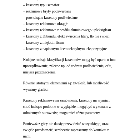
– kasetony typu semafor
– reklamowe bryły podświetlane
– prostokątne kasetony podświetlane
– kasetony reklamowe okrągłe
– kasetony reklamowe z profilu aluminiowego i pleksiglasu
– kasetony z Dibondu, efekt świecenia litery, tło nie świeci
– kasetony z miękkim licem
– kasetony z napinanym licem tekstylnym, ekspozycyjne
Kolejne rodzaje klasyfikacji kasetonów mogą być oparte o inne
uporządkowanie, zależne np. od rodzaju podświetlenia, celu,
miejsca przeznaczenia.
Równie istotnymi elementami są: trwałość, lub możliwość
wymiany grafiki.
Kasetony reklamowe na zamówienie, kasetony na wymiar,
choć łudząco podobne w wyglądzie, mogą być wykonane z
odmiennych surowców, mogą mieć różne parametry.
Ponieważ z góry nie da się przewidzieć wszystkiego, oraz
zwięźle przedstawić, serdecznie zapraszamy do kontaktu z
nami.