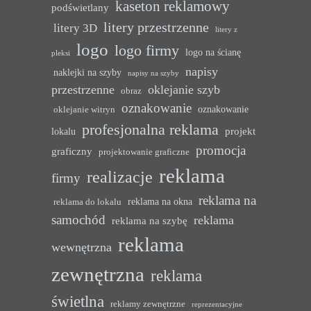
kaseton reklamowy
podświetlany
litery przestrzenne
litery 3D
litery z
logo
logo firmy
logo na ścianę
pleksi
napisy
naklejki na szyby
napisy na szyby
przestrzenne
oklejanie szyb
obraz
oznakowanie
oznakowanie
oklejanie witryn
profesjonalna reklama
projekt
lokalu
promocja
graficzny
projektowanie graficzne
reklama
realizacje
firmy
reklama na
reklama na okna
reklama do lokalu
samochód
reklama
reklama na szybę
reklama
wewnętrzna
zewnętrzna
reklama
świetlna
reklamy zewnętrzne
reprezentacyjne