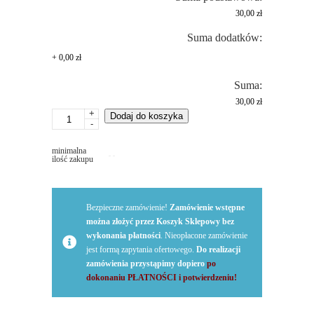
30,00 zł
Suma dodatków:
+
0,00 zł
Suma:
30,00 zł
+
ilość
Dodaj do koszyka
-
Wycinanie
liter
minimalna
samoprzylepnych
ilość zakupu
Bezpieczne zamówienie!
Zamówienie wstępne
można złożyć przez Koszyk Sklepowy bez
wykonania płatności
. Nieopłacone zamówienie
jest formą zapytania ofertowego.
Do realizacji
zamówienia przystąpimy dopiero
po
dokonaniu PŁATNOŚCI i potwierdzeniu!