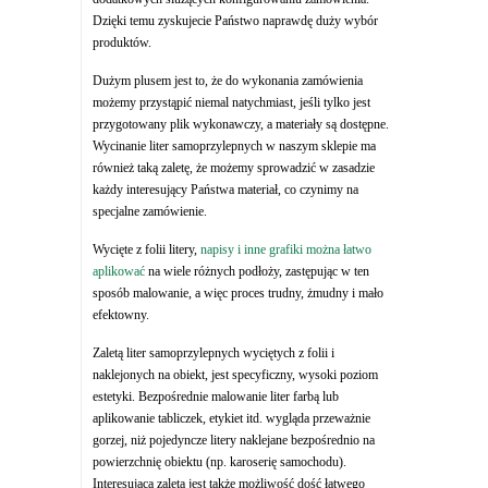
Dzięki temu zyskujecie Państwo naprawdę duży wybór
produktów.
Dużym plusem jest to, że do wykonania zamówienia
możemy przystąpić niemal natychmiast, jeśli tylko jest
przygotowany plik wykonawczy, a materiały są dostępne.
Wycinanie liter samoprzylepnych w naszym sklepie ma
również taką zaletę, że możemy sprowadzić w zasadzie
każdy interesujący Państwa materiał, co czynimy na
specjalne zamówienie.
Wycięte z folii litery,
napisy i inne grafiki można łatwo
aplikować
na wiele różnych podłoży, zastępując w ten
sposób malowanie, a więc proces trudny, żmudny i mało
efektowny.
Zaletą liter samoprzylepnych wyciętych z folii i
naklejonych na obiekt, jest specyficzny, wysoki poziom
estetyki. Bezpośrednie malowanie liter farbą lub
aplikowanie tabliczek, etykiet itd. wygląda przeważnie
gorzej, niż pojedyncze litery naklejane bezpośrednio na
powierzchnię obiektu (np. karoserię samochodu).
Interesująca zaletą jest także możliwość dość łatwego