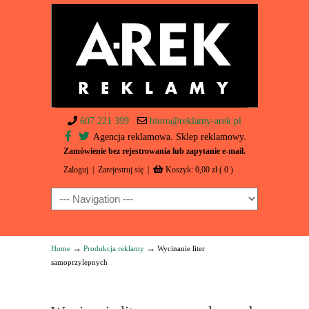
607 221 399
biuro@reklamy-arek.pl
Agencja reklamowa. Sklep reklamowy.
Zamówienie bez rejestrowania lub zapytanie e-mail.
Zaloguj
|
Zarejestruj się
|
Koszyk:
0,00
zł
( 0 )
Navigation
→
→
Home
Produkcja reklamy
Wycinanie liter
samoprzylepnych