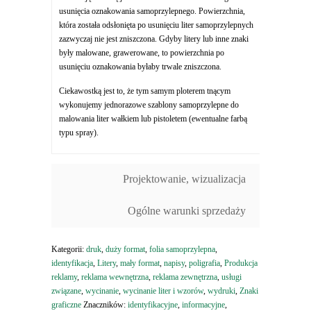
usunięcia oznakowania samoprzylepnego. Powierzchnia,
która została odsłonięta po usunięciu liter samoprzylepnych
zazwyczaj nie jest zniszczona. Gdyby litery lub inne znaki
były malowane, grawerowane, to powierzchnia po
usunięciu oznakowania byłaby trwale zniszczona.
Ciekawostką jest to, że tym samym ploterem tnącym
wykonujemy jednorazowe szablony samoprzylepne do
malowania liter wałkiem lub pistoletem (ewentualne farbą
typu spray).
Projektowanie, wizualizacja
Ogólne warunki sprzedaży
Kategorii:
druk
,
duży format
,
folia samoprzylepna
,
identyfikacja
,
Litery
,
mały format
,
napisy
,
poligrafia
,
Produkcja
reklamy
,
reklama wewnętrzna
,
reklama zewnętrzna
,
usługi
związane
,
wycinanie
,
wycinanie liter i wzorów
,
wydruki
,
Znaki
graficzne
Znaczników:
identyfikacyjne
,
informacyjne
,