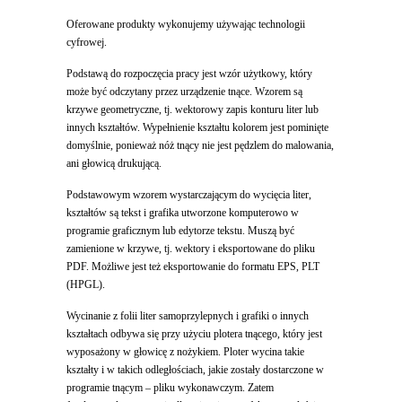
Oferowane produkty wykonujemy używając technologii
cyfrowej.
Podstawą do rozpoczęcia pracy jest wzór użytkowy, który
może być odczytany przez urządzenie tnące. Wzorem są
krzywe geometryczne, tj. wektorowy zapis konturu liter lub
innych kształtów. Wypełnienie kształtu kolorem jest pominięte
domyślnie, ponieważ nóż tnący nie jest pędzlem do malowania,
ani głowicą drukującą.
Podstawowym wzorem wystarczającym do wycięcia liter,
kształtów są tekst i grafika utworzone komputerowo w
programie graficznym lub edytorze tekstu. Muszą być
zamienione w krzywe, tj. wektory i eksportowane do pliku
PDF. Możliwe jest też eksportowanie do formatu EPS, PLT
(HPGL).
Wycinanie z folii liter samoprzylepnych i grafiki o innych
kształtach odbywa się przy użyciu plotera tnącego, który jest
wyposażony w głowicę z nożykiem. Ploter wycina takie
kształty i w takich odległościach, jakie zostały dostarczone w
programie tnącym – pliku wykonawczym. Zatem