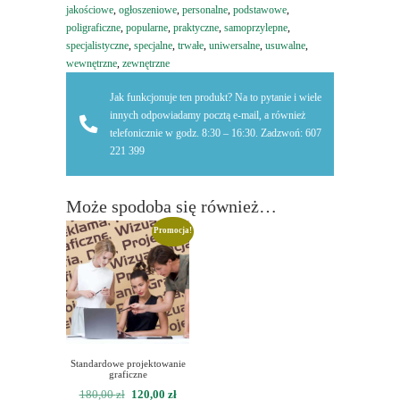
jakościowe
,
ogłoszeniowe
,
personalne
,
podstawowe
,
poligraficzne
,
popularne
,
praktyczne
,
samoprzylepne
,
specjalistyczne
,
specjalne
,
trwałe
,
uniwersalne
,
usuwalne
,
wewnętrzne
,
zewnętrzne
Jak funkcjonuje ten produkt? Na to pytanie i wiele
innych odpowiadamy pocztą e-mail, a również
telefonicznie w godz. 8:30 – 16:30. Zadzwoń: 607
221 399
Może spodoba się również…
Promocja!
Standardowe projektowanie
graficzne
Pierwotna
Aktualna
180,00
zł
120,00
zł