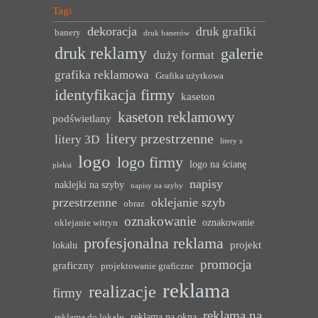
Tagi
dekoracja
druk grafiki
banery
druk banerów
druk reklamy
galerie
duży format
grafika reklamowa
Grafika użytkowa
identyfikacja firmy
kaseton
kaseton reklamowy
podświetlany
litery przestrzenne
litery 3D
litery z
logo
logo firmy
logo na ścianę
pleksi
napisy
naklejki na szyby
napisy na szyby
przestrzenne
oklejanie szyb
obraz
oznakowanie
oznakowanie
oklejanie witryn
profesjonalna reklama
projekt
lokalu
promocja
graficzny
projektowanie graficzne
reklama
realizacje
firmy
reklama na
reklama na okna
reklama do lokalu