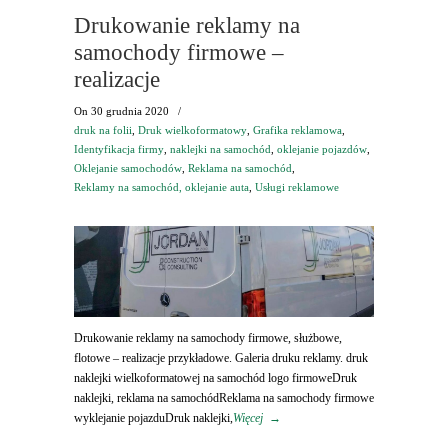
Drukowanie reklamy na
samochody firmowe –
realizacje
On
30 grudnia 2020
/
druk na folii
,
Druk wielkoformatowy
,
Grafika reklamowa
,
Identyfikacja firmy
,
naklejki na samochód
,
oklejanie pojazdów
,
Oklejanie samochodów
,
Reklama na samochód
,
Reklamy na samochód, oklejanie auta
,
Usługi reklamowe
Drukowanie reklamy na samochody firmowe, służbowe,
flotowe – realizacje przykładowe. Galeria druku reklamy. druk
naklejki wielkoformatowej na samochód logo firmoweDruk
naklejki, reklama na samochódReklama na samochody firmowe
wyklejanie pojazduDruk naklejki,
Więcej
→