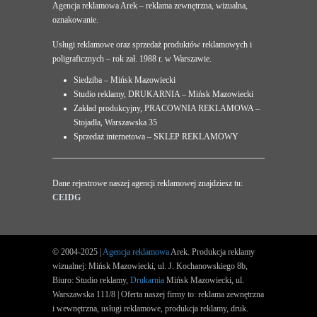
Agencja reklamowa Arek – reklama zewnętrzna, wizualna,
oznakowanie.
Usługi reklamowe oraz sprzedaż produktów reklamowych i
poligraficznych – rok zał. 1988 r. w Warszawie.
Siedziba – Mińsk Mazowiecki
Studio reklamy, DRUKARNIA – Mińsk Mazowiecki
Zakład produkcyjny, PRACOWNIA REKLAMOWA –
Stojadła, Warszawska 35
Sprzedaż internetowa – SKLEP REKLAMOWY
Dane rejestrowe naszej agencji reklamowej znajdziesz tu:
CEIDG
© 2004-2025 |
Agencja reklamowa
Arek. Produkcja reklamy
wizualnej: Mińsk Mazowiecki, ul. J. Kochanowskiego 8b,
Biuro: Studio reklamy,
Drukarnia
Mińsk Mazowiecki, ul.
Warszawska 111/8 | Oferta naszej firmy to: reklama zewnętrzna
i wewnętrzna, usługi reklamowe, produkcja reklamy, druk.