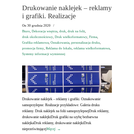
Drukowanie naklejek – reklamy
i grafiki. Realizacje
On
30 grudnia 2020
/
Biuro
,
Dekoracja wnętrza
,
druk
,
druk na folii
,
druk okolicznościowy
,
Druk wielkoformatowy
,
Firma
,
Grafika reklamowa
,
Oznakowania
,
personalizacja druku
,
promocja firmy
,
Reklama do lokalu
,
reklama wielkoformatowa
,
Systemy informacji wymiennej
Drukowanie naklejek – reklamy i grafiki. Oznakowanie
samoprzylepne. Realizacje przykładowe. Galeria druku
reklamy. Druk naklejek na folii samoprzylepnejDruk reklamy,
drukowanie naklejkiDruk grafiki na szybę bezbarwna
naklejkaDruk reklamy, drukowanie naklejkiDruk
nieprześwitującej
Więcej
→