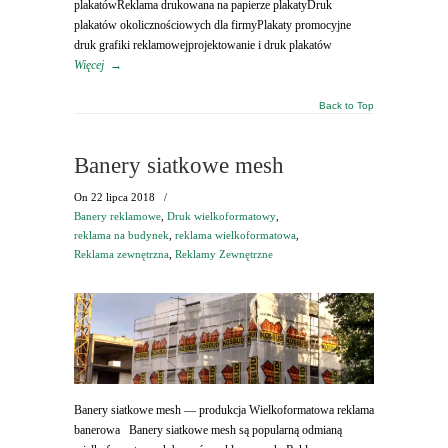
plakatówReklama drukowana na papierze plakatyDruk
plakatów okolicznościowych dla firmyPlakaty promocyjne
druk grafiki reklamowejprojektowanie i druk plakatów
Więcej
→
Back to Top
Banery siatkowe mesh
On
22 lipca 2018
/
Banery reklamowe
,
Druk wielkoformatowy
,
reklama na budynek
,
reklama wielkoformatowa
,
Reklama zewnętrzna
,
Reklamy Zewnętrzne
Banery siatkowe mesh — produkcja Wielkoformatowa reklama
banerowa Banery siatkowe mesh są popularną odmianą