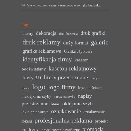
System oznakowania wizualnego wewnątrz budynku
Tagi
dekoracja
druk grafiki
banery
druk banerów
druk reklamy
galerie
duży format
grafika reklamowa
Grafika użytkowa
identyfikacja firmy
kaseton
kaseton reklamowy
podświetlany
litery przestrzenne
litery 3D
litery z
logo
logo firmy
logo na ścianę
pleksi
napisy
naklejki na szyby
napisy na szyby
przestrzenne
oklejanie szyb
obraz
oznakowanie
oznakowanie
oklejanie witryn
profesjonalna reklama
projekt
lokalu
promocja
graficzny
projektowanie graficzne