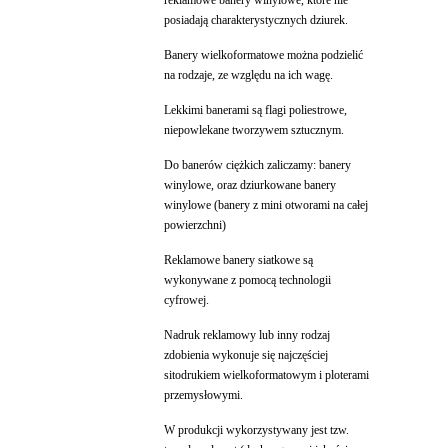
reklamowe banery winylowe, które nie
posiadają charakterystycznych dziurek.
Banery wielkoformatowe można podzielić
na rodzaje, ze względu na ich wagę.
Lekkimi banerami są flagi poliestrowe,
niepowlekane tworzywem sztucznym.
Do banerów ciężkich zaliczamy: banery
winylowe, oraz dziurkowane banery
winylowe (banery z mini otworami na całej
powierzchni)
Reklamowe banery siatkowe są
wykonywane z pomocą technologii
cyfrowej.
Nadruk reklamowy lub inny rodzaj
zdobienia wykonuje się najczęściej
sitodrukiem wielkoformatowym i ploterami
przemysłowymi.
W produkcji wykorzystywany jest tzw.