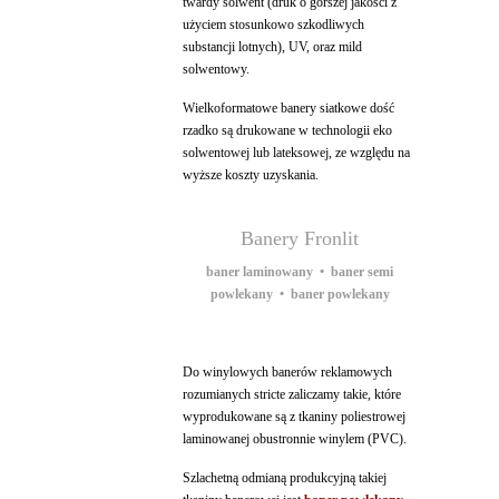
twardy solwent (druk o gorszej jakości z
użyciem stosunkowo szkodliwych
substancji lotnych), UV, oraz mild
solwentowy.
Wielkoformatowe banery siatkowe dość
rzadko są drukowane w technologii eko
solwentowej lub lateksowej, ze względu na
wyższe koszty uzyskania.
Banery Fronlit
baner laminowany • baner semi
powlekany • baner powlekany
Do winylowych banerów reklamowych
rozumianych stricte zaliczamy takie, które
wyprodukowane są z tkaniny poliestrowej
laminowanej obustronnie winylem (PVC).
Szlachetną odmianą produkcyjną takiej