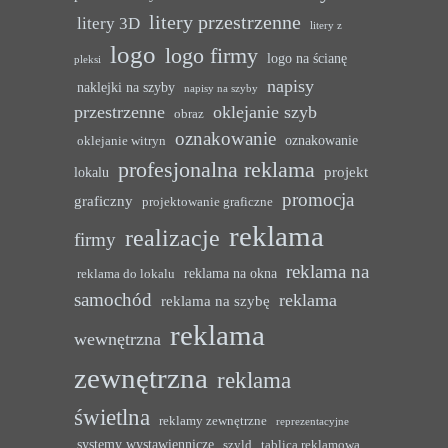
litery przestrzenne
litery 3D
litery z
logo
logo firmy
logo na ścianę
pleksi
napisy
naklejki na szyby
napisy na szyby
przestrzenne
oklejanie szyb
obraz
oznakowanie
oznakowanie
oklejanie witryn
profesjonalna reklama
projekt
lokalu
promocja
graficzny
projektowanie graficzne
reklama
realizacje
firmy
reklama na
reklama na okna
reklama do lokalu
samochód
reklama
reklama na szybę
reklama
wewnętrzna
zewnętrzna
reklama
świetlna
reklamy zewnętrzne
reprezentacyjne
systemy wystawiennicze
szyld
tablica reklamowa