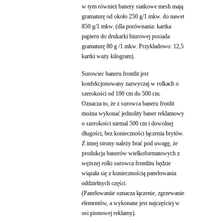
w tym również banery siatkowe mesh mają
gramaturę od około 250 g/1 mkw. do nawet
850 g/1 mkw. (dla porównania: kartka
papieru do drukarki biurowej posiada
gramaturę 80 g /1 mkw. Przykładowo: 12,5
kartki waży kilogram).
Surowiec baneru frontlit jest
konfekcjonowany zazwyczaj w rolkach o
szerokości od 100 cm do 500 cm.
Oznacza to, że z surowca baneru fronlit
można wykonać jednolity baner reklamowy
o szerokości niemal 500 cm i dowolnej
długości, bez konieczności łączenia brytów.
Z innej strony należy brać pod uwagę, że
produkcja banerów wielkoformatowych z
węższej rolki surowca frontlitu będzie
wiązała się z koniecznością panelowania
oddzielnych części.
(Panelowaniie oznacza łączenie, zgrzewanie
elementów, a wykonane jest najczęściej w
osi pionowej reklamy).