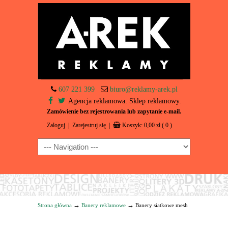
607 221 399
biuro@reklamy-arek.pl
Agencja reklamowa. Sklep reklamowy.
Zamówienie bez rejestrowania lub zapytanie e-mail.
Zaloguj
|
Zarejestruj się
|
Koszyk:
0,00
zł
( 0 )
Navigation
→
→
Strona główna
Banery reklamowe
Banery siatkowe mesh