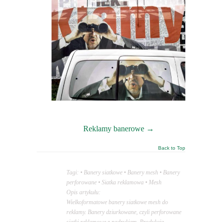
Reklamy banerowe →
Back to Top
Tagi: • Banery siatkowe • Banery mesh • Banery
perforowane • Siatka reklamowa • Mesh
Opis artykułu:
Wielkoformatowe banery siatkowe mesh do
reklamy. Banery dziurkowane, czyli perforowane
siatki reklamowe z nadrukiem. Produkcja