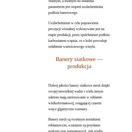
Ważnym, a trudnym do ustalenia
parametrem jest stopień uszlachetnienia
podłoża banerowego.
Uszlachetnienie w celu poprawienia
percepcji wizualnej wykonywane jest na
etapie produkcji, przez spulchnienie podłoża
karbonianem wapnia, co z kolei powoduje
osłabienie wartościowego winylu.
Banery siatkowe —
produkcja
Dobrej jakości banery siatkowe mesh dzięki
swojej niewielkiej wadze i wielu innym
zaletom mają zastosowanie w reklamie
wielkoformatowej, osiągającej czasem
wręcz gigantyczne rozmiary.
Banery mesh są świetnym nośnikiem
reklamowym, a zarazem są przydatne
podczas prac remontowych, gdy trzeba