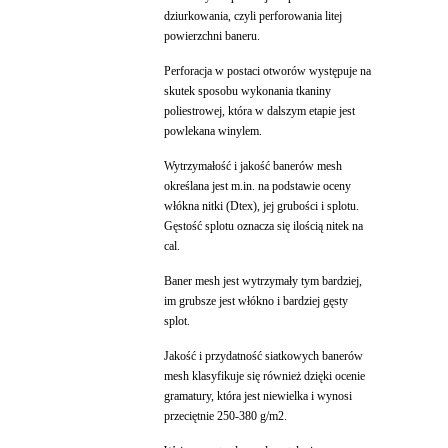
dziurkowania, czyli perforowania litej
powierzchni baneru.
Perforacja w postaci otworów występuje na
skutek sposobu wykonania tkaniny
poliestrowej, która w dalszym etapie jest
powlekana winylem.
Wytrzymałość i jakość banerów mesh
określana jest m.in. na podstawie oceny
włókna nitki (Dtex), jej grubości i splotu.
Gęstość splotu oznacza się ilością nitek na
cal.
Baner mesh jest wytrzymały tym bardziej,
im grubsze jest włókno i bardziej gęsty
splot.
Jakość i przydatność siatkowych banerów
mesh klasyfikuje się również dzięki ocenie
gramatury, która jest niewielka i wynosi
przeciętnie 250-380 g/m2.