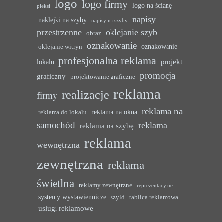
logo
logo firmy
logo na ścianę
pleksi
napisy
naklejki na szyby
napisy na szyby
przestrzenne
oklejanie szyb
obraz
oznakowanie
oznakowanie
oklejanie witryn
profesjonalna reklama
projekt
lokalu
promocja
graficzny
projektowanie graficzne
reklama
realizacje
firmy
reklama na
reklama na okna
reklama do lokalu
samochód
reklama
reklama na szybę
reklama
wewnętrzna
zewnętrzna
reklama
świetlna
reklamy zewnętrzne
reprezentacyjne
systemy wystawiennicze
szyld
tablica reklamowa
usługi reklamowe