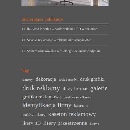
Interesujące publikacje
Reklama świetlna – podświetlenie LED w reklamie
Ścianki reklamowe – reklama okolicznościowa
System oznakowania wizualnego wewnątrz budynku
Tagi
dekoracja
druk grafiki
banery
druk banerów
druk reklamy
galerie
duży format
grafika reklamowa
Grafika użytkowa
identyfikacja firmy
kaseton
kaseton reklamowy
podświetlany
litery przestrzenne
litery 3D
litery z