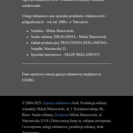
oznakowanie.
Usługi reklamowe oraz sprzedaż produktów reklamowych i
poligraficznych – rok zał. 1988 r. w Warszawie.
Siedziba – Mińsk Mazowiecki
Studio reklamy, DRUKARNIA – Mińsk Mazowiecki
Zakład produkcyjny, PRACOWNIA REKLAMOWA –
Stojadła, Warszawska 35
Sprzedaż internetowa – SKLEP REKLAMOWY
Dane rejestrowe naszej agencji reklamowej znajdziesz tu:
CEIDG
© 2004-2025 |
Agencja reklamowa
Arek. Produkcja reklamy
wizualnej: Mińsk Mazowiecki, ul. J. Kochanowskiego 8b,
Biuro: Studio reklamy,
Drukarnia
Mińsk Mazowiecki, ul.
Warszawska 111/8 | Oferta naszej firmy to: reklama zewnętrzna
i wewnętrzna, usługi reklamowe, produkcja reklamy, druk.
Zapraszamy