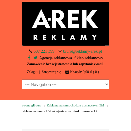
607 221 399
biuro@reklamy-arek.pl
Agencja reklamowa. Sklep reklamowy.
Zamówienie bez rejestrowania lub zapytanie e-mail.
Zaloguj
|
Zarejestruj się
|
Koszyk:
0,00
zł
( 0 )
Navigation
→
→
Strona główna
Reklama na samochodzie dostawczym 3M
reklama na samochód oklejanie auta mińsk mazowiecki