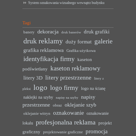
System oznakowania wizualnego wewnątrz budynku
Tagi
dekoracja
druk grafiki
banery
druk banerów
druk reklamy
galerie
duży format
grafika reklamowa
Grafika użytkowa
identyfikacja firmy
kaseton
kaseton reklamowy
podświetlany
litery przestrzenne
litery 3D
litery z
logo
logo firmy
logo na ścianę
pleksi
napisy
naklejki na szyby
napisy na szyby
przestrzenne
oklejanie szyb
obraz
oznakowanie
oznakowanie
oklejanie witryn
profesjonalna reklama
projekt
lokalu
promocja
graficzny
projektowanie graficzne