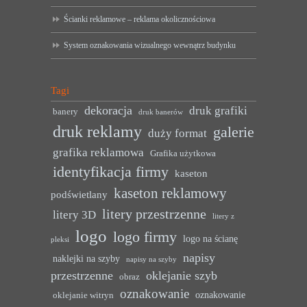
Ścianki reklamowe – reklama okolicznościowa
System oznakowania wizualnego wewnątrz budynku
Tagi
dekoracja
druk grafiki
banery
druk banerów
druk reklamy
galerie
duży format
grafika reklamowa
Grafika użytkowa
identyfikacja firmy
kaseton
kaseton reklamowy
podświetlany
litery przestrzenne
litery 3D
litery z
logo
logo firmy
logo na ścianę
pleksi
napisy
naklejki na szyby
napisy na szyby
przestrzenne
oklejanie szyb
obraz
oznakowanie
oznakowanie
oklejanie witryn