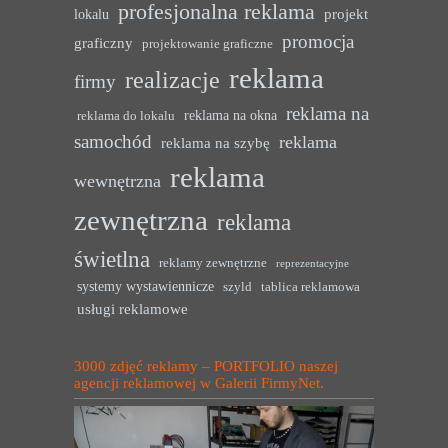
profesjonalna reklama
projekt
lokalu
promocja
graficzny
projektowanie graficzne
reklama
realizacje
firmy
reklama na
reklama na okna
reklama do lokalu
samochód
reklama
reklama na szybę
reklama
wewnętrzna
zewnętrzna
reklama
świetlna
reklamy zewnętrzne
reprezentacyjne
systemy wystawiennicze
szyld
tablica reklamowa
usługi reklamowe
3000 zdjęć reklamy – PORTFOLIO naszej
agencji reklamowej w Galerii FirmyNet.