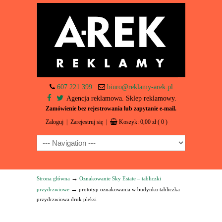
607 221 399
biuro@reklamy-arek.pl
Agencja reklamowa. Sklep reklamowy.
Zamówienie bez rejestrowania lub zapytanie e-mail.
Zaloguj
|
Zarejestruj się
|
Koszyk:
0,00
zł
( 0 )
Navigation
→
Strona główna
Oznakowanie Sky Estate – tabliczki
→
przydrzwiowe
prototyp oznakowania w budynku tabliczka
przydrzwiowa druk pleksi