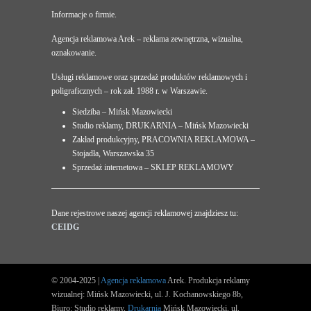
Informacje o firmie.
Agencja reklamowa Arek – reklama zewnętrzna, wizualna,
oznakowanie.
Usługi reklamowe oraz sprzedaż produktów reklamowych i
poligraficznych – rok zał. 1988 r. w Warszawie.
Siedziba – Mińsk Mazowiecki
Studio reklamy, DRUKARNIA – Mińsk Mazowiecki
Zakład produkcyjny, PRACOWNIA REKLAMOWA –
Stojadła, Warszawska 35
Sprzedaż internetowa – SKLEP REKLAMOWY
Dane rejestrowe naszej agencji reklamowej znajdziesz tu:
CEIDG
© 2004-2025 |
Agencja reklamowa
Arek. Produkcja reklamy
wizualnej: Mińsk Mazowiecki, ul. J. Kochanowskiego 8b,
Biuro: Studio reklamy,
Drukarnia
Mińsk Mazowiecki, ul.