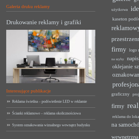
Galeria druku reklamy
ide
użytkowa
kaseton podś
Drukowanie reklamy i grafiki
reklamow
przestrzen
firmy
logo 
napis
na szyby
oklejanie s
oznakowan
profesjon
Interesujące publikacje
graficzny
pro
Reklama świetlna – podświetlenie LED w reklamie
rea
firmy
Ścianki reklamowe – reklama okolicznościowa
reklama do lok
na samoch
System oznakowania wizualnego wewnątrz budynku
wewnętrzna