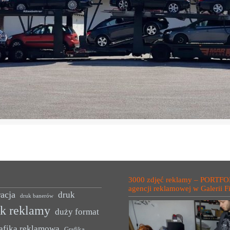
3000 zdjęć reklamy – PORTFO
agencji reklamowej w Galerii F
acja
druk
druk banerów
uk reklamy
duży format
afika reklamowa
Grafika