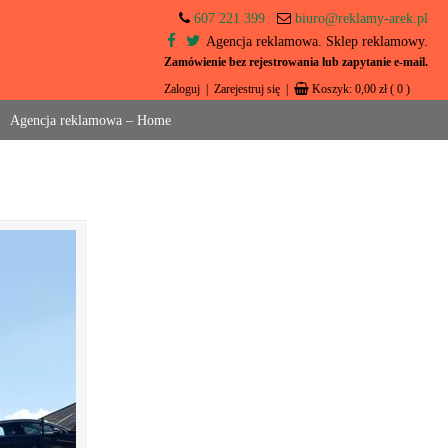
607 221 399
biuro@reklamy-arek.pl
Agencja reklamowa. Sklep reklamowy.
Zamówienie bez rejestrowania lub zapytanie e-mail.
Zaloguj
|
Zarejestruj się
|
Koszyk:
0,00
zł
( 0 )
Agencja reklamowa – Home