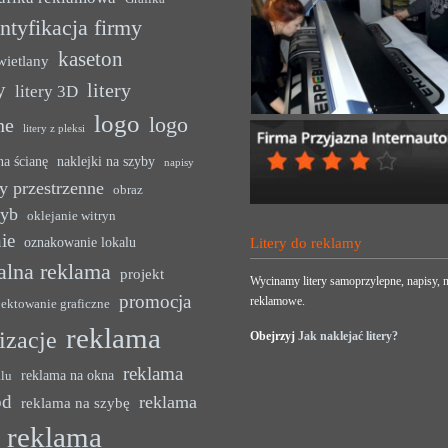
ntyfikacja firmy
kaseton
wietlany
y
litery
litery 3D
logo
logo
ne
litery z pleksi
na ścianę
naklejki na szyby
napisy
y przestrzenne
obraz
zyb
oklejanie witryn
ie
oznakowanie lokalu
Litery do reklamy
alna reklama
projekt
Wycinamy litery samoprzylepne, napisy, n
promocja
reklamowe.
jektowanie graficzne
reklama
lizacje
Obejrzyj
Jak naklejać litery?
reklama
reklama na okna
alu
ód
reklama
reklama na szybę
reklama