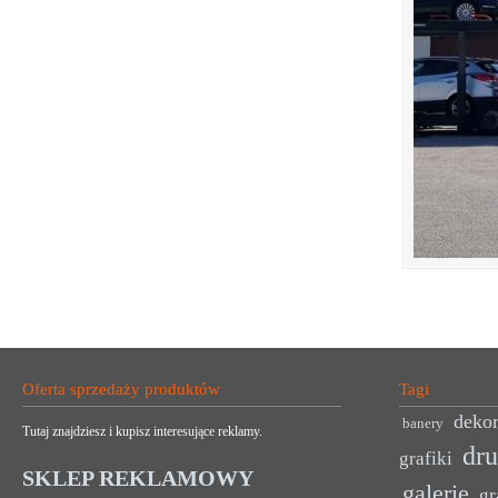
Oferta sprzedaży produktów
Tagi
dekor
banery
Tutaj znajdziesz i kupisz interesujące reklamy.
dr
grafiki
SKLEP REKLAMOWY
galerie
gr