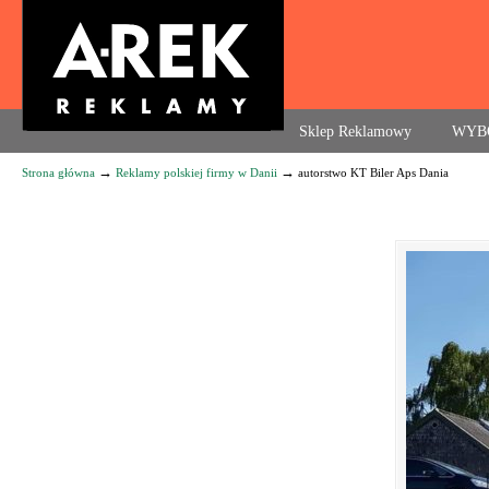
Agencja reklamowa. Reklama – usługi, druk
Sklep Reklamowy
WYB
→
→
Strona główna
Reklamy polskiej firmy w Danii
autorstwo KT Biler Aps Dania
Navigation