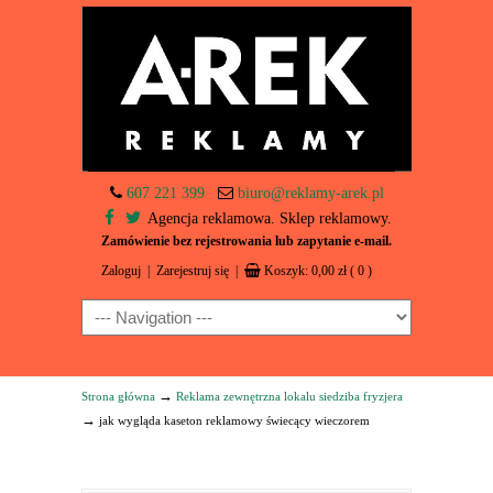
607 221 399
biuro@reklamy-arek.pl
Agencja reklamowa. Sklep reklamowy.
Zamówienie bez rejestrowania lub zapytanie e-mail.
Zaloguj
|
Zarejestruj się
|
Koszyk:
0,00
zł
( 0 )
Navigation
→
Strona główna
Reklama zewnętrzna lokalu siedziba fryzjera
→
jak wygląda kaseton reklamowy świecący wieczorem