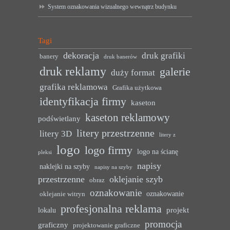
System oznakowania wizualnego wewnątrz budynku
Tagi
dekoracja
druk grafiki
banery
druk banerów
druk reklamy
galerie
duży format
grafika reklamowa
Grafika użytkowa
identyfikacja firmy
kaseton
kaseton reklamowy
podświetlany
litery przestrzenne
litery 3D
litery z
logo
logo firmy
logo na ścianę
pleksi
napisy
naklejki na szyby
napisy na szyby
przestrzenne
oklejanie szyb
obraz
oznakowanie
oznakowanie
oklejanie witryn
profesjonalna reklama
projekt
lokalu
promocja
graficzny
projektowanie graficzne