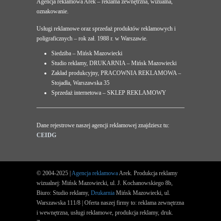
Agencja reklamowa Arek – reklama zewnętrzna, wizualna,
oznakowanie.
Usługi reklamowe oraz sprzedaż produktów reklamowych i
poligraficznych – rok zał. 1988 r. w Warszawie.
Siedziba – Mińsk Mazowiecki
Studio reklamy, DRUKARNIA – Mińsk Mazowiecki
Zakład produkcyjny, PRACOWNIA REKLAMOWA –
Stojadła, Warszawska 35
Sprzedaż internetowa – SKLEP REKLAMOWY
Dane rejestrowe naszej agencji reklamowej znajdziesz tu:
CEIDG
© 2004-2025 |
Agencja reklamowa
Arek. Produkcja reklamy
wizualnej: Mińsk Mazowiecki, ul. J. Kochanowskiego 8b,
Biuro: Studio reklamy,
Drukarnia
Mińsk Mazowiecki, ul.
Warszawska 111/8 | Oferta naszej firmy to: reklama zewnętrzna
i wewnętrzna, usługi reklamowe, produkcja reklamy, druk.