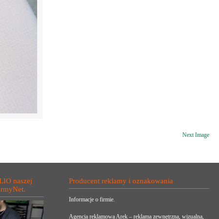
Next Image
LIO naszej
Producent reklamy i oznakowania
irmyNet.
Informacje o firmie.
Agencja reklamowa Arek – reklama zewnętrzna, wizualna,