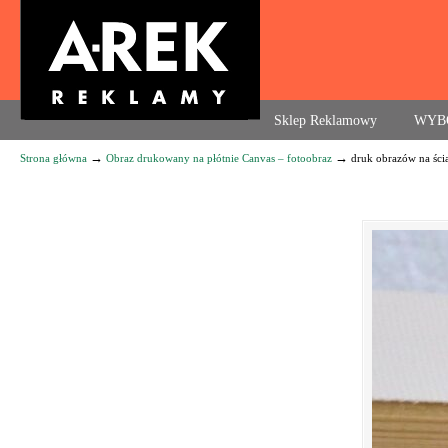
Agencja reklamowa. Reklama – usługi, druk
Sklep Reklamowy
WYB
→
→
Strona główna
Obraz drukowany na płótnie Canvas – fotoobraz
druk obrazów na ści
Navigation