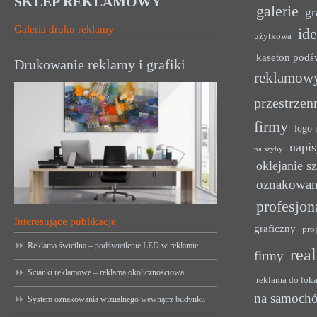
SKLEP REKLAMOWY
galerie
gr
Galeria druku reklamy
ide
użytkowa
kaseton podś
Drukowanie reklamy i grafiki
reklamow
przestrzen
firmy
logo 
napis
na szyby
oklejanie s
oznakowan
profesjon
Interesujące publikacje
graficzny
pro
Reklama świetlna – podświetlenie LED w reklamie
rea
firmy
Ścianki reklamowe – reklama okolicznościowa
reklama do lok
na samoch
System oznakowania wizualnego wewnątrz budynku