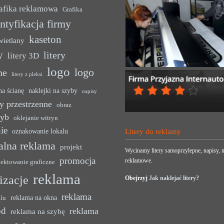
afika reklamowa
Grafika
ntyfikacja firmy
kaseton
wietlany
y
litery
litery 3D
logo
logo
ne
litery z pleksi
na ścianę
naklejki na szyby
napisy
y przestrzenne
obraz
zyb
oklejanie witryn
ie
oznakowanie lokalu
Litery do reklamy
alna reklama
projekt
Wycinamy litery samoprzylepne, napisy, n
promocja
reklamowe.
jektowanie graficzne
reklama
lizacje
Obejrzyj
Jak naklejać litery?
reklama
reklama na okna
alu
ód
reklama
reklama na szybę