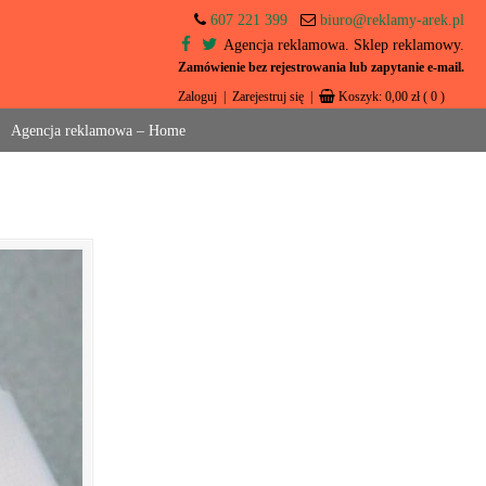
607 221 399
biuro@reklamy-arek.pl
Agencja reklamowa. Sklep reklamowy.
Zamówienie bez rejestrowania lub zapytanie e-mail.
Zaloguj
|
Zarejestruj się
|
Koszyk:
0,00
zł
( 0 )
Agencja reklamowa – Home