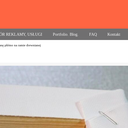
ÓR REKLAMY, USŁUGI
Portfolio. Blog.
FAQ
Kontakt
anę płótno na ramie drewnianej