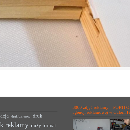
3000 zdjęć reklamy – PORTFO
agencji reklamowej w Galerii F
acja
druk
druk banerów
uk reklamy
duży format