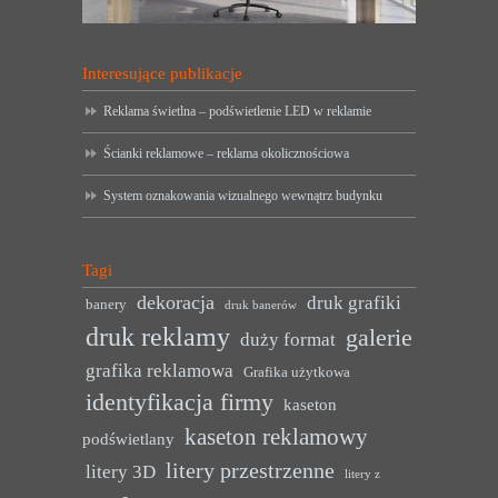
Interesujące publikacje
Reklama świetlna – podświetlenie LED w reklamie
Ścianki reklamowe – reklama okolicznościowa
System oznakowania wizualnego wewnątrz budynku
Tagi
dekoracja
druk grafiki
banery
druk banerów
druk reklamy
galerie
duży format
grafika reklamowa
Grafika użytkowa
identyfikacja firmy
kaseton
kaseton reklamowy
podświetlany
litery przestrzenne
litery 3D
litery z