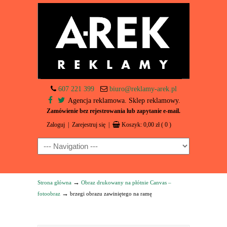
607 221 399
biuro@reklamy-arek.pl
Agencja reklamowa. Sklep reklamowy.
Zamówienie bez rejestrowania lub zapytanie e-mail.
Zaloguj
|
Zarejestruj się
|
Koszyk:
0,00
zł
( 0 )
Navigation
→
Strona główna
Obraz drukowany na płótnie Canvas –
→
fotoobraz
brzegi obrazu zawiniętego na ramę