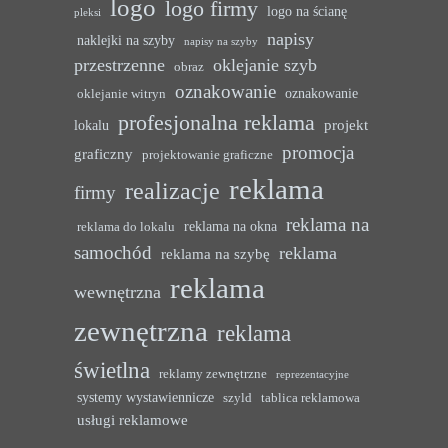
logo
logo firmy
logo na ścianę
pleksi
napisy
naklejki na szyby
napisy na szyby
przestrzenne
oklejanie szyb
obraz
oznakowanie
oznakowanie
oklejanie witryn
profesjonalna reklama
projekt
lokalu
promocja
graficzny
projektowanie graficzne
reklama
realizacje
firmy
reklama na
reklama na okna
reklama do lokalu
samochód
reklama
reklama na szybę
reklama
wewnętrzna
zewnętrzna
reklama
świetlna
reklamy zewnętrzne
reprezentacyjne
systemy wystawiennicze
szyld
tablica reklamowa
usługi reklamowe