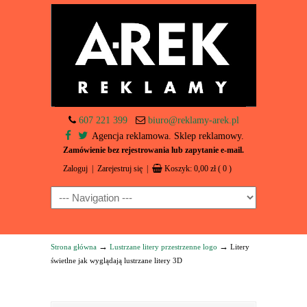
607 221 399
biuro@reklamy-arek.pl
Agencja reklamowa. Sklep reklamowy.
Zamówienie bez rejestrowania lub zapytanie e-mail.
Zaloguj
|
Zarejestruj się
|
Koszyk:
0,00
zł
( 0 )
Navigation
→
→
Strona główna
Lustrzane litery przestrzenne logo
Litery
świetlne jak wyglądają lustrzane litery 3D