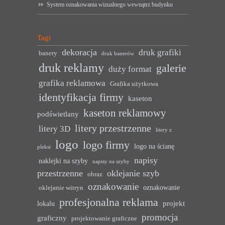
System oznakowania wizualnego wewnątrz budynku
Tagi
dekoracja
druk grafiki
banery
druk banerów
druk reklamy
galerie
duży format
grafika reklamowa
Grafika użytkowa
identyfikacja firmy
kaseton
kaseton reklamowy
podświetlany
litery przestrzenne
litery 3D
litery z
logo
logo firmy
logo na ścianę
pleksi
napisy
naklejki na szyby
napisy na szyby
przestrzenne
oklejanie szyb
obraz
oznakowanie
oznakowanie
oklejanie witryn
profesjonalna reklama
projekt
lokalu
promocja
graficzny
projektowanie graficzne