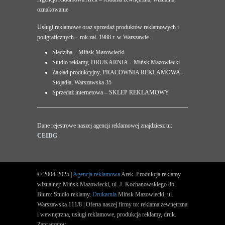
oznakowanie.
Usługi reklamowe oraz sprzedaż produktów reklamowych i
poligraficznych – rok zał. 1988 r. w Warszawie.
Siedziba – Mińsk Mazowiecki
Studio reklamy, DRUKARNIA – Mińsk Mazowiecki
Zakład produkcyjny, PRACOWNIA REKLAMOWA –
Stojadła, Warszawska 35
Sprzedaż internetowa – SKLEP REKLAMOWY
Dane rejestrowe naszej agencji reklamowej znajdziesz tu:
CEIDG
© 2004-2025 |
Agencja reklamowa
Arek. Produkcja reklamy
wizualnej: Mińsk Mazowiecki, ul. J. Kochanowskiego 8b,
Biuro: Studio reklamy,
Drukarnia
Mińsk Mazowiecki, ul.
Warszawska 111/8 | Oferta naszej firmy to: reklama zewnętrzna
i wewnętrzna, usługi reklamowe, produkcja reklamy, druk.
Zapraszamy