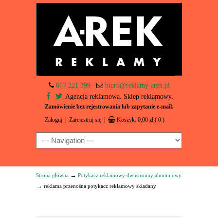
607 221 399
biuro@reklamy-arek.pl
Agencja reklamowa. Sklep reklamowy.
Zamówienie bez rejestrowania lub zapytanie e-mail.
Zaloguj
|
Zarejestruj się
|
Koszyk:
0,00
zł
( 0 )
Navigation
→
Strona główna
Potykacz reklamowy dwustronny aluminiowy
→
reklama przenośna potykacz reklamowy składany