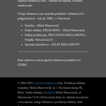
Agencja reklamowa Arek – reklama zewnętrzna, wizualna,
oznakowanie.
Usługi reklamowe oraz sprzedaż produktów reklamowych i
poligraficznych – rok zał. 1988 r. w Warszawie.
Siedziba – Mińsk Mazowiecki
Studio reklamy, DRUKARNIA – Mińsk Mazowiecki
Zakład produkcyjny, PRACOWNIA REKLAMOWA –
Stojadła, Warszawska 35
Sprzedaż internetowa – SKLEP REKLAMOWY
Dane rejestrowe naszej agencji reklamowej znajdziesz tu:
CEIDG
© 2004-2025 |
Agencja reklamowa
Arek. Produkcja reklamy
wizualnej: Mińsk Mazowiecki, ul. J. Kochanowskiego 8b,
Biuro: Studio reklamy,
Drukarnia
Mińsk Mazowiecki, ul.
Warszawska 111/8 | Oferta naszej firmy to: reklama zewnętrzna
i wewnętrzna, usługi reklamowe, produkcja reklamy, druk.