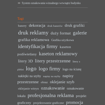
System oznakowania wizualnego wewnątrz budynku
Tagi
dekoracja
druk grafiki
banery
druk banerów
druk reklamy
galerie
duży format
grafika reklamowa
Grafika użytkowa
identyfikacja firmy
kaseton
kaseton reklamowy
podświetlany
litery przestrzenne
litery 3D
litery z
logo
logo firmy
logo na ścianę
pleksi
napisy
naklejki na szyby
napisy na szyby
przestrzenne
oklejanie szyb
obraz
oznakowanie
oznakowanie
oklejanie witryn
profesjonalna reklama
projekt
lokalu
promocja
graficzny
projektowanie graficzne