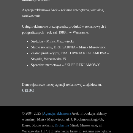
Agencja reklamowa Arek – reklama zewnętrzna, wizualna,
oznakowanie.
Usługi reklamowe oraz sprzedaż produktów reklamowych i
poligraficznych – rok zał. 1988 r. w Warszawie.
Siedziba – Mińsk Mazowiecki
Studio reklamy, DRUKARNIA – Mińsk Mazowiecki
Zakład produkcyjny, PRACOWNIA REKLAMOWA –
Stojadła, Warszawska 35
Sprzedaż internetowa – SKLEP REKLAMOWY
Dane rejestrowe naszej agencji reklamowej znajdziesz tu:
CEIDG
© 2004-2025 |
Agencja reklamowa
Arek. Produkcja reklamy
wizualnej: Mińsk Mazowiecki, ul. J. Kochanowskiego 8b,
Biuro: Studio reklamy,
Drukarnia
Mińsk Mazowiecki, ul.
Warszawska 111/8 | Oferta naszej firmy to: reklama zewnętrzna