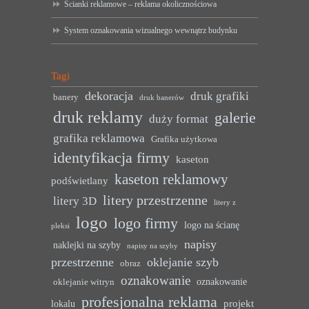
Ścianki reklamowe – reklama okolicznościowa
System oznakowania wizualnego wewnątrz budynku
Tagi
dekoracja
druk grafiki
banery
druk banerów
druk reklamy
galerie
duży format
grafika reklamowa
Grafika użytkowa
identyfikacja firmy
kaseton
kaseton reklamowy
podświetlany
litery przestrzenne
litery 3D
litery z
logo
logo firmy
logo na ścianę
pleksi
napisy
naklejki na szyby
napisy na szyby
przestrzenne
oklejanie szyb
obraz
oznakowanie
oznakowanie
oklejanie witryn
profesjonalna reklama
projekt
lokalu