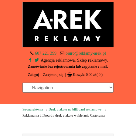
607 221 399
biuro@reklamy-arek.pl
Agencja reklamowa. Sklep reklamowy.
Zamówienie bez rejestrowania lub zapytanie e-mail.
Zaloguj
|
Zarejestruj się
|
Koszyk:
0,00
zł
( 0 )
Navigation
→
→
Strona główna
Druk plakatu na billboard reklamowy
Reklama na billboardy druk plakatu wyklejanie Castorama