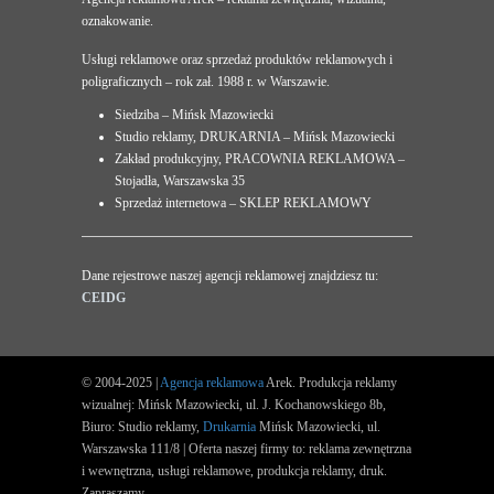
oznakowanie.
Usługi reklamowe oraz sprzedaż produktów reklamowych i
poligraficznych – rok zał. 1988 r. w Warszawie.
Siedziba – Mińsk Mazowiecki
Studio reklamy, DRUKARNIA – Mińsk Mazowiecki
Zakład produkcyjny, PRACOWNIA REKLAMOWA –
Stojadła, Warszawska 35
Sprzedaż internetowa – SKLEP REKLAMOWY
Dane rejestrowe naszej agencji reklamowej znajdziesz tu:
CEIDG
© 2004-2025 |
Agencja reklamowa
Arek. Produkcja reklamy
wizualnej: Mińsk Mazowiecki, ul. J. Kochanowskiego 8b,
Biuro: Studio reklamy,
Drukarnia
Mińsk Mazowiecki, ul.
Warszawska 111/8 | Oferta naszej firmy to: reklama zewnętrzna
i wewnętrzna, usługi reklamowe, produkcja reklamy, druk.
Zapraszamy