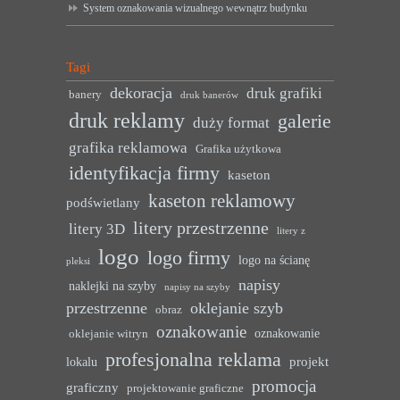
System oznakowania wizualnego wewnątrz budynku
Tagi
dekoracja
druk grafiki
banery
druk banerów
druk reklamy
galerie
duży format
grafika reklamowa
Grafika użytkowa
identyfikacja firmy
kaseton
kaseton reklamowy
podświetlany
litery przestrzenne
litery 3D
litery z
logo
logo firmy
logo na ścianę
pleksi
napisy
naklejki na szyby
napisy na szyby
przestrzenne
oklejanie szyb
obraz
oznakowanie
oznakowanie
oklejanie witryn
profesjonalna reklama
projekt
lokalu
promocja
graficzny
projektowanie graficzne