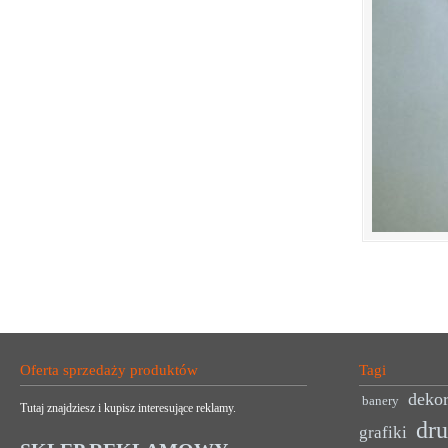
Oferta sprzedaży produktów
Tagi
dekor
banery
Tutaj znajdziesz i kupisz interesujące reklamy.
dr
grafiki