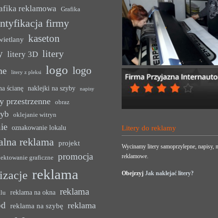
afika reklamowa
Grafika
ntyfikacja firmy
kaseton
wietlany
y
litery
litery 3D
logo
logo
ne
litery z pleksi
na ścianę
naklejki na szyby
napisy
y przestrzenne
obraz
zyb
oklejanie witryn
ie
oznakowanie lokalu
Litery do reklamy
alna reklama
projekt
Wycinamy litery samoprzylepne, napisy, n
promocja
reklamowe.
jektowanie graficzne
reklama
lizacje
Obejrzyj
Jak naklejać litery?
reklama
reklama na okna
alu
ód
reklama
reklama na szybę