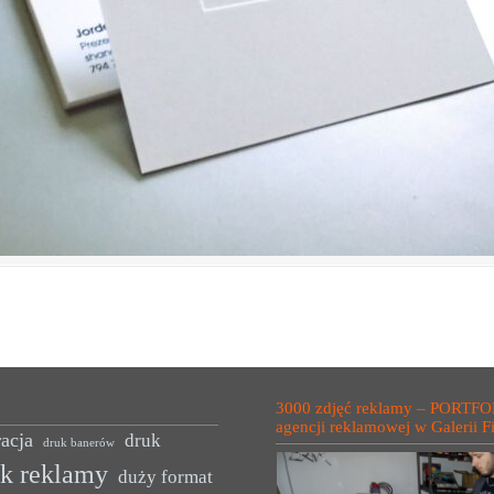
3000 zdjęć reklamy – PORTFO
agencji reklamowej w Galerii F
acja
druk
druk banerów
uk reklamy
duży format