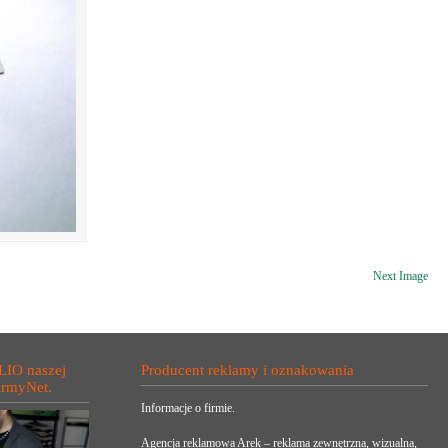
Next Image
LIO naszej
Producent reklamy i oznakowania
irmyNet.
Informacje o firmie.
Agencja reklamowa Arek – reklama zewnętrzna, wizualna,