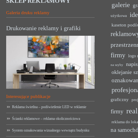
SKLEP REKLAMOWY
galerie
gr
Galeria druku reklamy
ide
użytkowa
kaseton podś
Drukowanie reklamy i grafiki
reklamow
przestrzen
firmy
logo 
napis
na szyby
oklejanie s
oznakowan
profesjon
Interesujące publikacje
graficzny
pro
Reklama świetlna – podświetlenie LED w reklamie
rea
firmy
Ścianki reklamowe – reklama okolicznościowa
reklama do lok
na samoch
System oznakowania wizualnego wewnątrz budynku