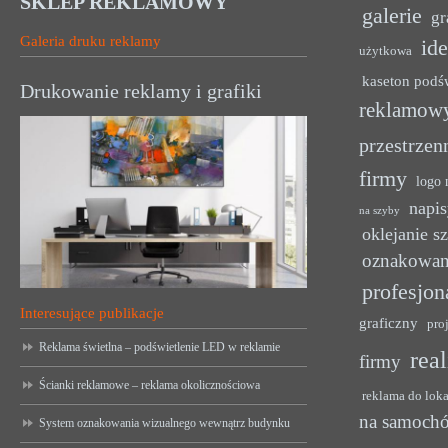
SKLEP REKLAMOWY
galerie
gr
Galeria druku reklamy
ide
użytkowa
kaseton podś
Drukowanie reklamy i grafiki
reklamow
przestrzen
firmy
logo 
napis
na szyby
oklejanie s
oznakowan
profesjon
Interesujące publikacje
graficzny
pro
Reklama świetlna – podświetlenie LED w reklamie
rea
firmy
Ścianki reklamowe – reklama okolicznościowa
reklama do lok
na samoch
System oznakowania wizualnego wewnątrz budynku