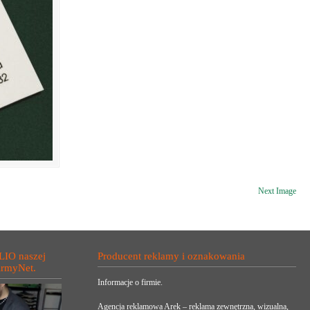
Next Image
LIO naszej
Producent reklamy i oznakowania
irmyNet.
Informacje o firmie.
Agencja reklamowa Arek – reklama zewnętrzna, wizualna,